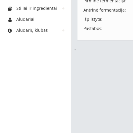
Pirminė fermentacija:
Stiliai ir ingredientai
Antrinė fermentacija:
Aludariai
Išpilstyta:
Pastabos:
Aludarių klubas
s