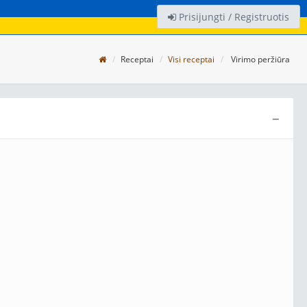
Prisijungti / Registruotis
Receptai
Visi receptai
Virimo peržiūra
−