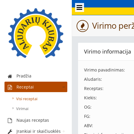
Virimo perž
Virimo informacija
Virimo pavadinimas:
Pradžia
Aludaris:
Receptai
Receptas:
Kiekis:
Visi receptai
OG:
Virimai
FG:
Naujas receptas
ABV:
Įrankiai ir skaičiuoklės