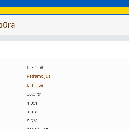
iūra
Elis T-58
Petrambijus
Elis T-58
30.0 ltr
1.061
1.018
5.6 %