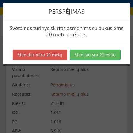
PERSPĖJIMAS
Virimo peržiūra
Svetainės turinys skirtas asmenims sulaukusiems
20 metų amžiaus.
Virimo informacija
−
Man dar nėra 20 metų
Man jau yra 20 metų
Virimo
Kepimo mielių alus
pavadinimas:
Aludaris:
Petrambijus
Receptas:
Kepimo mielių alus
Kiekis:
21.0 ltr
OG:
1.061
FG:
1.016
ABV:
5.9 %