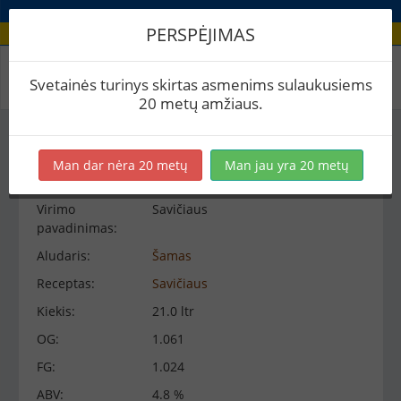
PERSPĖJIMAS
Virimo peržiūra
Svetainės turinys skirtas asmenims sulaukusiems
20 metų amžiaus.
Virimo informacija
−
Man dar nėra 20 metų
Man jau yra 20 metų
Virimo
Savičiaus
pavadinimas:
Aludaris:
Šamas
Receptas:
Savičiaus
Kiekis:
21.0 ltr
OG:
1.061
FG:
1.024
ABV:
4.8 %