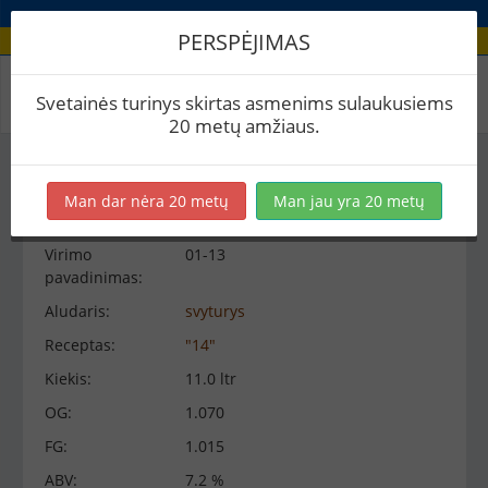
PERSPĖJIMAS
Virimo peržiūra
Svetainės turinys skirtas asmenims sulaukusiems
20 metų amžiaus.
Virimo informacija
−
Man dar nėra 20 metų
Man jau yra 20 metų
Virimo
01-13
pavadinimas:
Aludaris:
svyturys
Receptas:
"14"
Kiekis:
11.0 ltr
OG:
1.070
FG:
1.015
ABV:
7.2 %