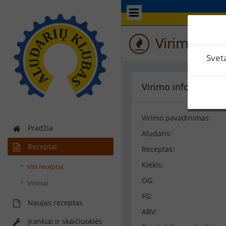
Virimo perž
Svet
Virimo informacija
Virimo pavadinimas:
Pradžia
Aludaris:
Receptai
Receptas:
Kiekis:
Visi receptai
OG:
Virimai
FG:
Naujas receptas
ABV:
Įrankiai ir skaičiuoklės