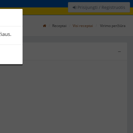
Prisijungti / Registruotis
Receptai
Visi receptai
Virimo peržiūra
iaus.
−