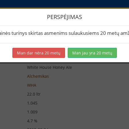
PERSPĖJIMAS
iūra
ainės turinys skirtas asmenims sulaukusiems 20 metų amž
Man dar nėra 20 metų
Man jau yra 20 metų
White House Honey Ale
Alchemikas
WHA
22.0 ltr
1.045
1.009
4.7 %