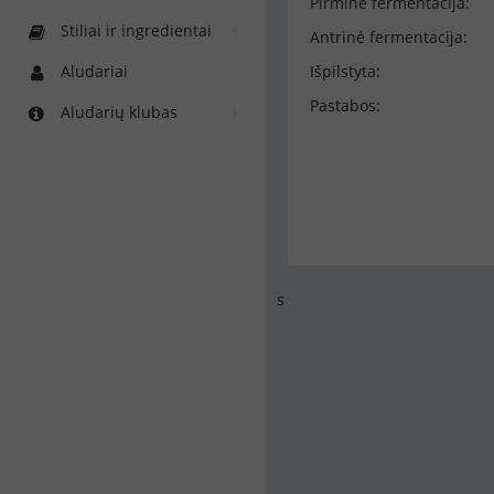
Pirminė fermentacija:
Stiliai ir ingredientai
Antrinė fermentacija:
Aludariai
Išpilstyta:
Pastabos:
Aludarių klubas
s