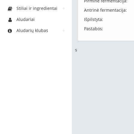
Pirminė fermentacija:
Stiliai ir ingredientai
Antrinė fermentacija:
Aludariai
Išpilstyta:
Pastabos:
Aludarių klubas
s