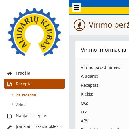
Virimo perž
Virimo informacija
Virimo pavadinimas:
Pradžia
Aludaris:
Receptai
Receptas:
Kiekis:
Visi receptai
OG:
Virimai
FG:
Naujas receptas
ABV:
Įrankiai ir skaičiuoklės