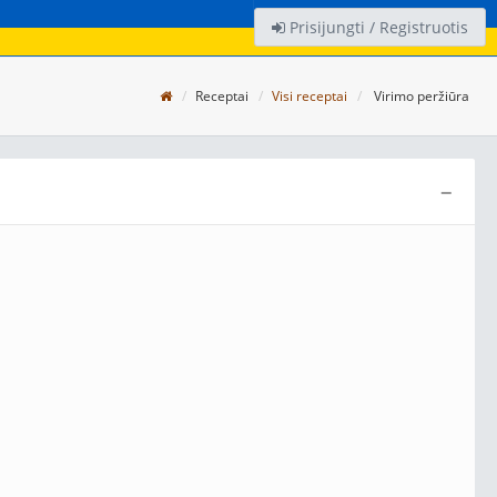
Prisijungti / Registruotis
Receptai
Visi receptai
Virimo peržiūra
−