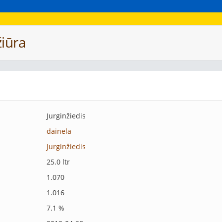
iūra
Jurginžiedis
dainela
Jurginžiedis
25.0 ltr
1.070
1.016
7.1 %