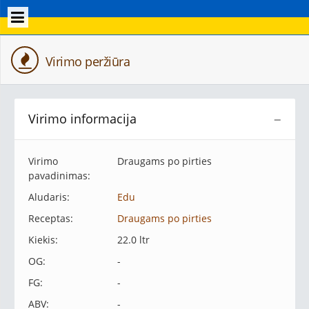
Virimo peržiūra
Virimo informacija
−
Virimo
Draugams po pirties
pavadinimas:
Aludaris:
Edu
Receptas:
Draugams po pirties
Kiekis:
22.0 ltr
OG:
-
FG:
-
ABV:
-