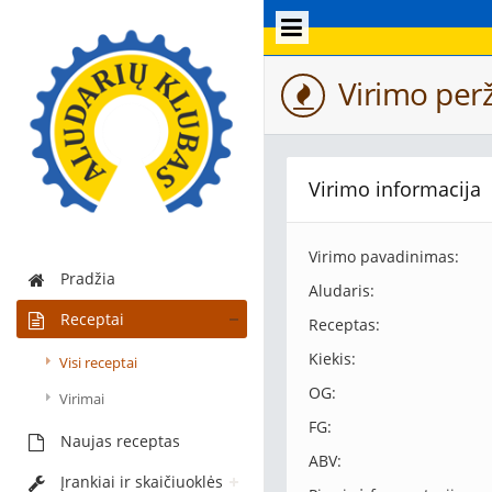
Virimo perž
Virimo informacija
Virimo pavadinimas:
Pradžia
Aludaris:
Receptai
Receptas:
Kiekis:
Visi receptai
OG:
Virimai
FG:
Naujas receptas
ABV:
Įrankiai ir skaičiuoklės