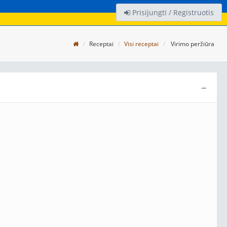
Prisijungti / Registruotis
Receptai
Visi receptai
Virimo peržiūra
−