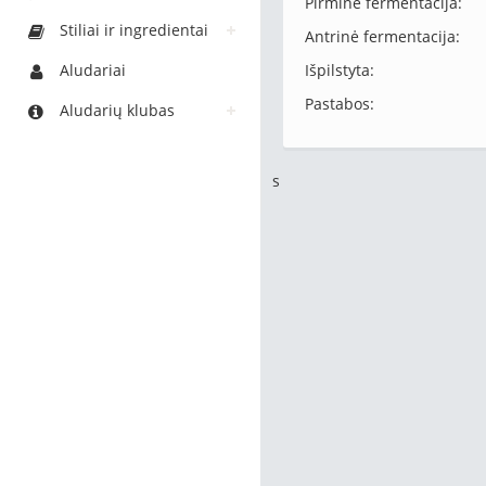
Pirminė fermentacija:
Stiliai ir ingredientai
Antrinė fermentacija:
Aludariai
Išpilstyta:
Pastabos:
Aludarių klubas
s