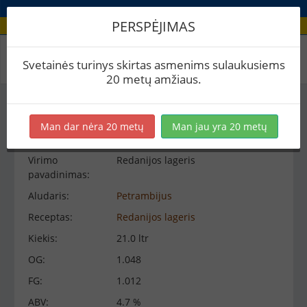
PERSPĖJIMAS
Virimo peržiūra
Svetainės turinys skirtas asmenims sulaukusiems
20 metų amžiaus.
Virimo informacija
−
Man dar nėra 20 metų
Man jau yra 20 metų
Virimo
Redanijos lageris
pavadinimas:
Aludaris:
Petrambijus
Receptas:
Redanijos lageris
Kiekis:
21.0 ltr
OG:
1.048
FG:
1.012
ABV:
4.7 %