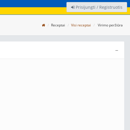
Prisijungti / Registruotis
Receptai
Visi receptai
Virimo peržiūra
−