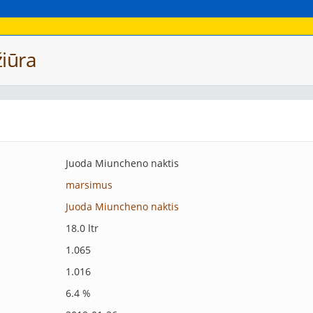
iūra
Juoda Miuncheno naktis
marsimus
Juoda Miuncheno naktis
18.0 ltr
1.065
1.016
6.4 %