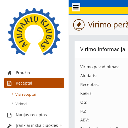
Virimo perž
Virimo informacija
Virimo pavadinimas:
Pradžia
Aludaris:
Receptai
Receptas:
Kiekis:
Visi receptai
OG:
Virimai
FG:
Naujas receptas
ABV:
Įrankiai ir skaičiuoklės