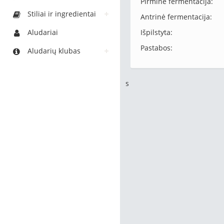
Pirminė fermentacija:
Stiliai ir ingredientai
Antrinė fermentacija:
Aludariai
Išpilstyta:
Pastabos:
Aludarių klubas
s