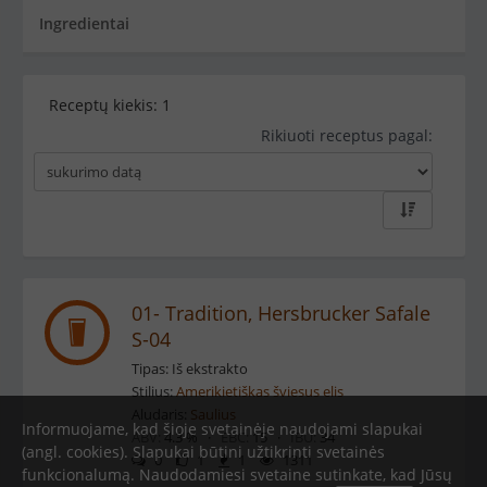
Ingredientai
Receptų kiekis:
1
Rikiuoti receptus pagal:
01- Tradition, Hersbrucker Safale
S-04
Tipas: Iš ekstrakto
Stilius:
Amerikietiškas šviesus elis
Aludaris:
Saulius
Informuojame, kad šioje svetainėje naudojami slapukai
ABV:
4.3 % ·
EBC:
15 ·
IBU:
34
(angl. cookies). Slapukai būtini užtikrinti svetainės
0
1
1
1311
funkcionalumą. Naudodamiesi svetaine sutinkate, kad Jūsų