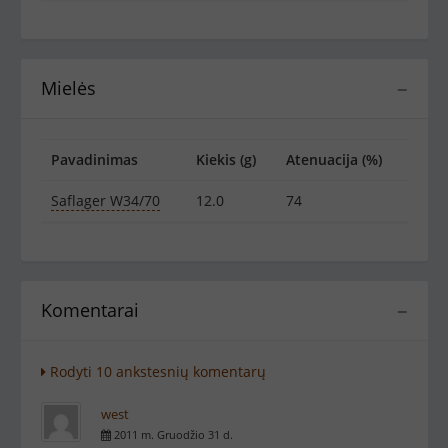
Mielės
−
Pavadinimas
Kiekis (g)
Atenuacija (%)
Saflager W34/70
12.0
74
Komentarai
−
Rodyti 10 ankstesnių komentarų
west
2011 m. Gruodžio 31 d.