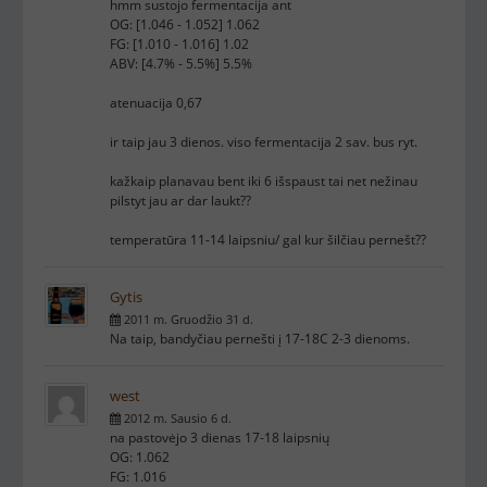
hmm sustojo fermentacija ant
OG: [1.046 - 1.052] 1.062
FG: [1.010 - 1.016] 1.02
ABV: [4.7% - 5.5%] 5.5%
atenuacija 0,67
ir taip jau 3 dienos. viso fermentacija 2 sav. bus ryt.
kažkaip planavau bent iki 6 išspaust tai net nežinau
pilstyt jau ar dar laukt??
temperatūra 11-14 laipsniu/ gal kur šilčiau pernešt??
Gytis
2011 m. Gruodžio 31 d.
Na taip, bandyčiau pernešti į 17-18C 2-3 dienoms.
west
2012 m. Sausio 6 d.
na pastovėjo 3 dienas 17-18 laipsnių
OG: 1.062
FG: 1.016