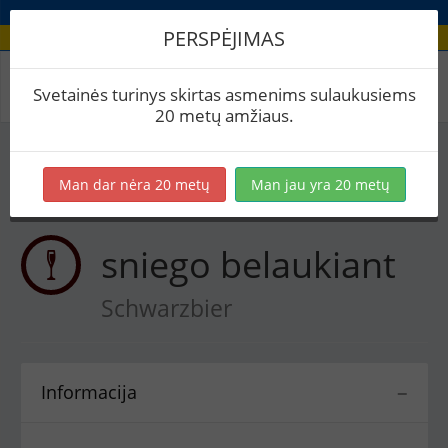
PERSPĖJIMAS
Receptas / sniego belaukiant
Svetainės turinys skirtas asmenims sulaukusiems
20 metų amžiaus.
Į skaičiuoklę
Eksportuoti į PDF
Spausdinti etiketes
Man dar nėra 20 metų
Man jau yra 20 metų
Virimai (1)
BeerXML
sniego belaukiant
Schwarzbier
Informacija
−