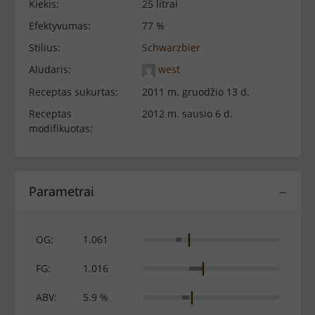
Kiekis:
25 litrai
Efektyvumas:
77 %
Stilius:
Schwarzbier
Aludaris:
west
Receptas sukurtas:
2011 m. gruodžio 13 d.
Receptas
2012 m. sausio 6 d.
modifikuotas:
Parametrai
−
OG:
1.061
FG:
1.016
ABV:
5.9 %