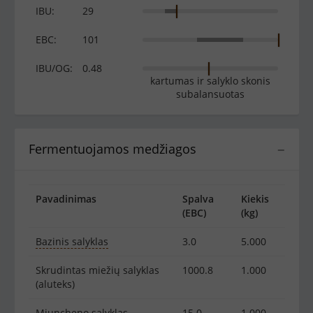
IBU:
29
EBC:
101
IBU/OG:
0.48
kartumas ir salyklo skonis
subalansuotas
Fermentuojamos medžiagos
−
Pavadinimas
Spalva
Kiekis
(EBC)
(kg)
Bazinis salyklas
3.0
5.000
Skrudintas miežių salyklas
1000.8
1.000
(aluteks)
Miuncheno salyklas
15.0
1.000