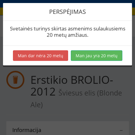
PERSPĖJIMAS
Receptas / Erstikio BROLIO-2012
Svetainės turinys skirtas asmenims sulaukusiems
20 metų amžiaus.
Į skaičiuoklę
Eksportuoti į PDF
Spausdinti etiketes
Man dar nėra 20 metų
Man jau yra 20 metų
Virimai (1)
BeerXML
Erstikio BROLIO-
2012
Šviesus elis (Blonde
Ale)
Informacija
−