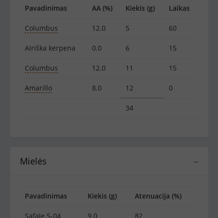
Pavadinimas
AA (%)
Kiekis (g)
Laikas
Columbus
12.0
5
60
Airiška kerpena
0.0
6
15
Columbus
12.0
11
15
Amarillo
8.0
12
0
34
Mielės
−
Pavadinimas
Kiekis (g)
Atenuacija (%)
Safale S-04
9.0
82