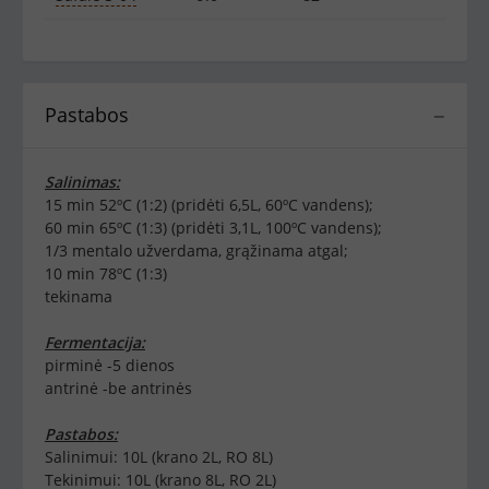
Pastabos
−
Salinimas:
15 min 52ºC (1:2) (pridėti 6,5L, 60ºC vandens);
60 min 65ºC (1:3) (pridėti 3,1L, 100ºC vandens);
1/3 mentalo užverdama, grąžinama atgal;
10 min 78ºC (1:3)
tekinama
Fermentacija:
pirminė -5 dienos
antrinė -be antrinės
Pastabos:
Salinimui: 10L (krano 2L, RO 8L)
Tekinimui: 10L (krano 8L, RO 2L)