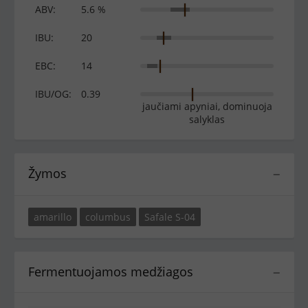
ABV:
5.6 %
IBU:
20
EBC:
14
IBU/OG:
0.39
jaučiami apyniai, dominuoja
salyklas
Žymos
−
amarillo
columbus
Safale S-04
Fermentuojamos medžiagos
−