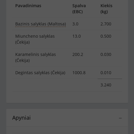
Pavadinimas
Spalva
Kiekis
(EBC)
(kg)
Bazinis salyklas (Maltosa)
3.0
2.700
Miuncheno salyklas
13.0
0.500
(Čekija)
Karamelinis salyklas
200.2
0.030
(Čekija)
Degintas salyklas (Čekija)
1000.8
0.010
3.240
Apyniai
−