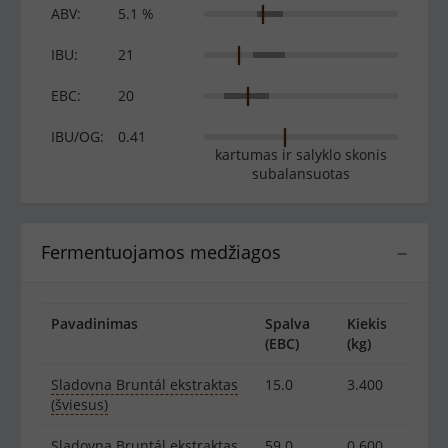
ABV:
5.1 %
IBU:
21
EBC:
20
IBU/OG:
0.41
kartumas ir salyklo skonis
subalansuotas
Fermentuojamos medžiagos
−
Pavadinimas
Spalva
Kiekis
(EBC)
(kg)
Sladovna Bruntál ekstraktas
15.0
3.400
(šviesus)
Sladovna Bruntál ekstraktas
59.0
0.600