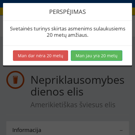
PERSPĖJIMAS
Receptas / Nepriklausomybes dienos elis
Svetainės turinys skirtas asmenims sulaukusiems
20 metų amžiaus.
Į skaičiuoklę
Eksportuoti į PDF
Spausdinti etiketes
Man dar nėra 20 metų
Man jau yra 20 metų
Virimai (1)
BeerXML
Nepriklausomybes
dienos elis
Amerikietiškas šviesus elis
Informacija
−