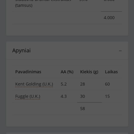
(tamsus)
4.000
Apyniai
−
Pavadinimas
AA (%)
Kiekis (g)
Laikas
Kent Golding (U.K.)
5.2
28
60
Fuggle (U.K.)
4.3
30
15
58