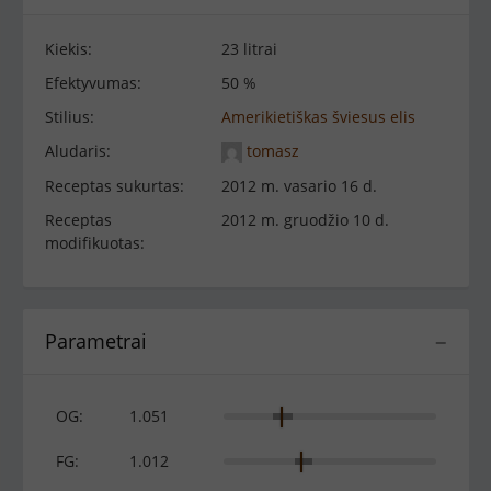
Kiekis:
23 litrai
Efektyvumas:
50 %
Stilius:
Amerikietiškas šviesus elis
Aludaris:
tomasz
Receptas sukurtas:
2012 m. vasario 16 d.
Receptas
2012 m. gruodžio 10 d.
modifikuotas:
Parametrai
−
OG:
1.051
FG:
1.012