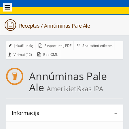
Receptas / Annúminas Pale Ale
Į skaičiuoklę
Eksportuoti į PDF
Spausdinti etiketes
Virimai (12)
BeerXML
Annúminas Pale
Ale
Amerikietiškas IPA
Informacija
−