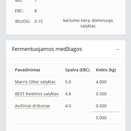
IBU:
7
EBC:
8
kartumo nėra, dominuoja
IBU/OG:
0.15
salyklas
Fermentuojamos medžiagos
−
Pavadinimas
Spalva (EBC)
Kiekis (kg)
Marris Otter salyklas
5.0
4.000
BEST Kvietinis salyklas
4.8
0.500
Avižiniai dribsniai
4.0
0.500
5.000