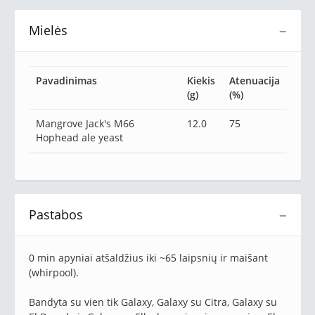
Mielės
−
Pavadinimas
Kiekis
Atenuacija
(g)
(%)
Mangrove Jack's M66
12.0
75
Hophead ale yeast
Pastabos
−
0 min apyniai atšaldžius iki ~65 laipsnių ir maišant
(whirpool).
Bandyta su vien tik Galaxy, Galaxy su Citra, Galaxy su