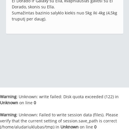
El Dorado ir Galaxy su Ella, kvapniausias gavosi su El
Dorado, skonis su Ella.
Sumažintas bazinio salyklo kiekis nuo 5kg iki 4kg (4,5kg
truputį per daug).
Warning
: Unknown: write failed: Disk quota exceeded (122) in
Unknown
on line
0
Warning
: Unknown: Failed to write session data (files). Please
verify that the current setting of session.save_path is correct
(/home/aludariuklubas/tmp) in
Unknown
on line
0