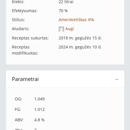
Kiekis:
22 litrai
Efektyvumas:
70 %
Stilius:
Amerikietiškas IPA
Aludaris:
Augi
Receptas sukurtas:
2018 m. gegužės 15 d.
Receptas
2024 m. gegužės 10 d.
modifikuotas:
Parametrai
−
OG:
1.049
FG:
1.012
ABV:
4.8 %