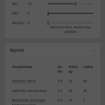
IBU:
73
EBC:
0
IBU/OG:
0
kartumo nėra, dominuoja
salyklas
Apyniai
−
Pavadinimas
AA
Kiekis
Laikas
(%)
(g)
Hallertau Perle
7.8
50
60
Hallertau Hersbrukcer
3.7
40
30
Willamette (antrinėje
5.0
25
0
fermentacijoje)