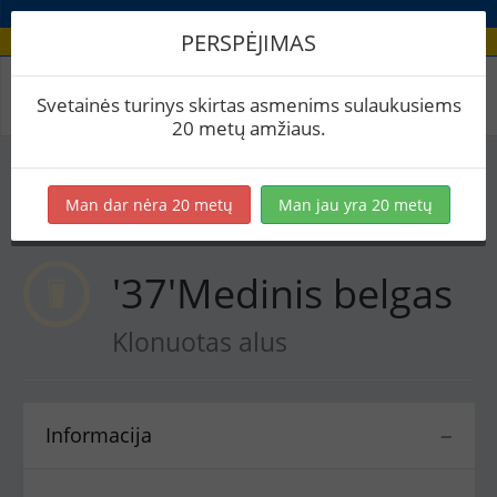
PERSPĖJIMAS
Receptas / '37'Medinis belgas
Svetainės turinys skirtas asmenims sulaukusiems
20 metų amžiaus.
Į skaičiuoklę
Eksportuoti į PDF
Spausdinti etiketes
Man dar nėra 20 metų
Man jau yra 20 metų
Virimai (1)
BeerXML
'37'Medinis belgas
Klonuotas alus
Informacija
−