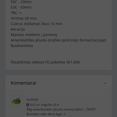
55C - 20min
63C - 60min
78C ->
Virimas 60 min.
Cukrus dedamas likus 15 min
Aeracija
Maistas mielėms į pirminę
Amerikietiško ąžuolo drožlės (antrinėje fermentacijoje)
Buteliavimas
Pasaldintas laktoze FG pakeltas iki1.008
Komentarai
−
audryla
2012 m. Gegužės 20 d.
30g amerikoniško ąžuolo mėnesį laiko?... OHO!!!
Brandint reiks tikrai ilgai :-)