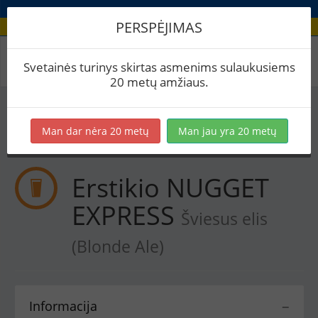
PERSPĖJIMAS
Receptas / Erstikio NUGGET EXPRESS
Svetainės turinys skirtas asmenims sulaukusiems
20 metų amžiaus.
Į skaičiuoklę
Eksportuoti į PDF
Spausdinti etiketes
Man dar nėra 20 metų
Man jau yra 20 metų
Virimai (1)
BeerXML
Erstikio NUGGET
EXPRESS
Šviesus elis
(Blonde Ale)
Informacija
−