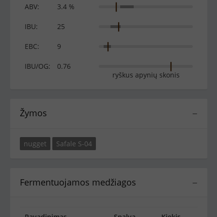
ABV:
3.4 %
IBU:
25
EBC:
9
IBU/OG:
0.76
ryškus apynių skonis
Žymos
−
nugget
Safale S-04
Fermentuojamos medžiagos
−
Pavadinimas
Spalva
Kiekis