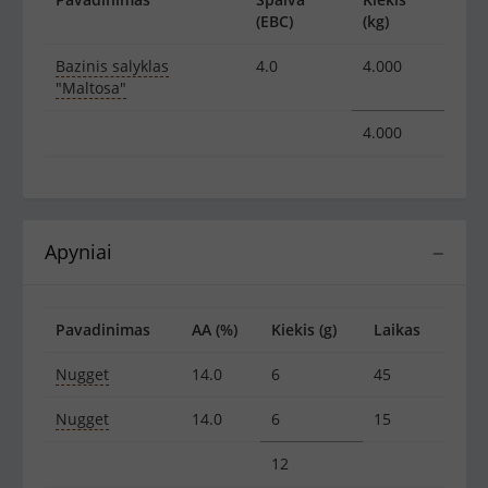
(EBC)
(kg)
Bazinis salyklas
4.0
4.000
"Maltosa"
4.000
Apyniai
−
Pavadinimas
AA (%)
Kiekis (g)
Laikas
Nugget
14.0
6
45
Nugget
14.0
6
15
12