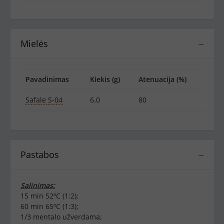
Mielės
−
Pavadinimas
Kiekis (g)
Atenuacija (%)
Safale S-04
6.0
80
Pastabos
−
Salinimas:
15 min 52ºC (1:2);
60 min 65ºC (1:3);
1/3 mentalo užverdama;