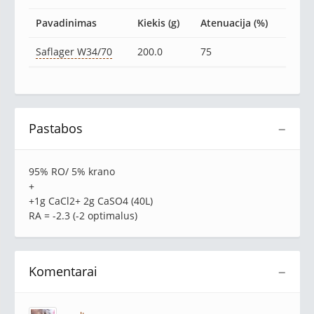
Pavadinimas
Kiekis (g)
Atenuacija (%)
Saflager W34/70
200.0
75
Pastabos
−
95% RO/ 5% krano
+
+1g CaCl2+ 2g CaSO4 (40L)
RA = -2.3 (-2 optimalus)
Komentarai
−