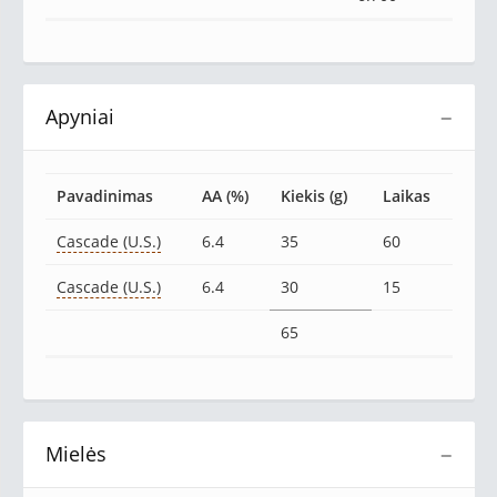
Apyniai
−
Pavadinimas
AA (%)
Kiekis (g)
Laikas
Cascade (U.S.)
6.4
35
60
Cascade (U.S.)
6.4
30
15
65
Mielės
−