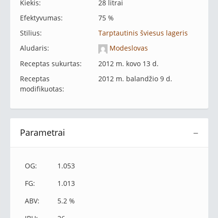
Kiekis:
28 litrai
Efektyvumas:
75 %
Stilius:
Tarptautinis šviesus lageris
Aludaris:
Modeslovas
Receptas sukurtas:
2012 m. kovo 13 d.
Receptas
2012 m. balandžio 9 d.
modifikuotas:
Parametrai
−
OG:
1.053
FG:
1.013
ABV:
5.2 %