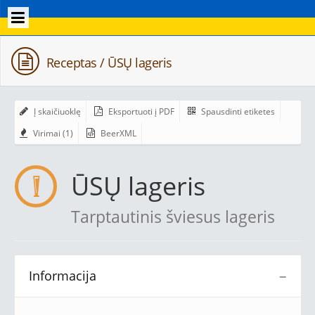
Receptas / ŪSŲ lageris
Į skaičiuoklę
Eksportuoti į PDF
Spausdinti etiketes
Virimai (1)
BeerXML
ŪSŲ lageris
Tarptautinis šviesus lageris
Informacija
−