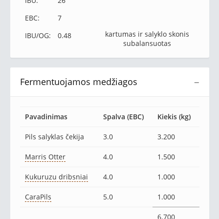
IBU:
26
EBC:
7
kartumas ir salyklo skonis
IBU/OG:
0.48
subalansuotas
Fermentuojamos medžiagos
−
Pavadinimas
Spalva (EBC)
Kiekis (kg)
Pils salyklas čekija
3.0
3.200
Marris Otter
4.0
1.500
Kukuruzu dribsniai
4.0
1.000
CaraPils
5.0
1.000
6.700