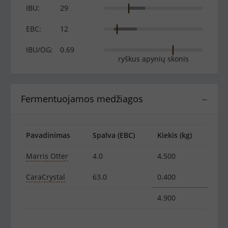
IBU:
29
EBC:
12
IBU/OG:
0.69
ryškus apynių skonis
Fermentuojamos medžiagos
−
Pavadinimas
Spalva (EBC)
Kiekis (kg)
Marris Otter
4.0
4.500
CaraCrystal
63.0
0.400
4.900