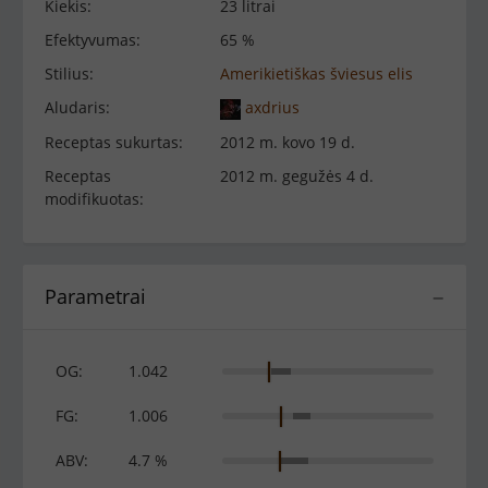
Kiekis:
23 litrai
Efektyvumas:
65 %
Stilius:
Amerikietiškas šviesus elis
Aludaris:
axdrius
Receptas sukurtas:
2012 m. kovo 19 d.
Receptas
2012 m. gegužės 4 d.
modifikuotas:
Parametrai
−
OG:
1.042
FG:
1.006
ABV:
4.7 %