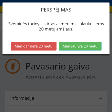
PERSPĖJIMAS
Receptas / Pavasario gaiva
Svetainės turinys skirtas asmenims sulaukusiems
20 metų amžiaus.
Į skaičiuoklę
Eksportuoti į PDF
Spausdinti etiketes
Man dar nėra 20 metų
Man jau yra 20 metų
Virimai (1)
BeerXML
Pavasario gaiva
Amerikietiškas šviesus elis
Informacija
−