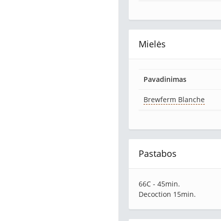
Mielės
Pavadinimas
Brewferm Blanche
Pastabos
66C - 45min.
Decoction 15min.