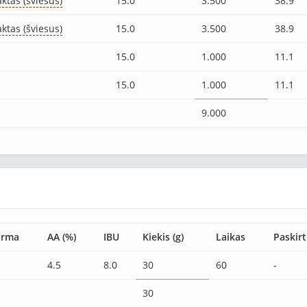
ktas (šviesus)
15.0
3.500
38.9
ktas (šviesus)
15.0
3.500
38.9
15.0
1.000
11.1
15.0
1.000
11.1
9.000
orma
AA (%)
IBU
Kiekis (g)
Laikas
Paskirt
4.5
8.0
30
60
-
30