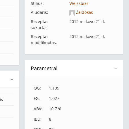
Stilius:
Weissbier
Aludaris:
Žaldokas
Receptas
2012 m. kovo 21 d.
sukurtas:
Receptas
2012 m. kovo 21 d.
modifikuotas:
Parametrai
−
−
OG:
1.109
FG:
1.027
is
ABV:
10.7 %
IBU:
8