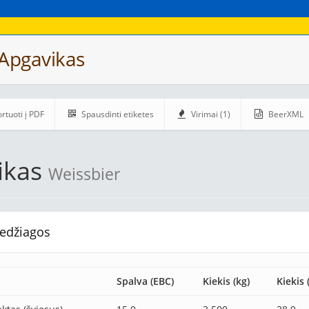
 Apgavikas
rtuoti į PDF
Spausdinti etiketes
Virimai (1)
BeerXML
ikas
Weissbier
edžiagos
Spalva (EBC)
Kiekis (kg)
Kiekis 