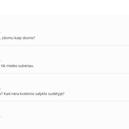
.
as. Įdomu kaip skonis?
.
tik mieles subėriau.
.
? Kad nėra kvietinio salyklo sudėtyje?
.