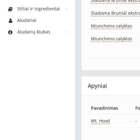
Sladovna Bruntál ekstra
Stiliai ir ingredientai
Sladovna Bruntál ekstra
Aludariai
Miuncheno salyklas
Aludarių klubas
Miuncheno salyklas
Apyniai
Pavadinimas
F
Mt. Hood
-