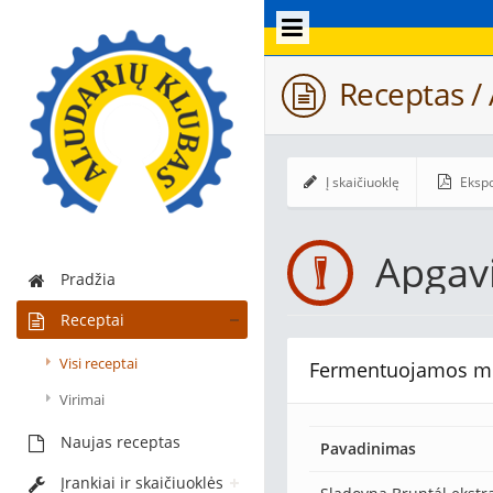
Receptas /
Į skaičiuoklę
Ekspo
Apgav
Pradžia
Receptai
Visi receptai
Fermentuojamos m
Virimai
Naujas receptas
Pavadinimas
Įrankiai ir skaičiuoklės