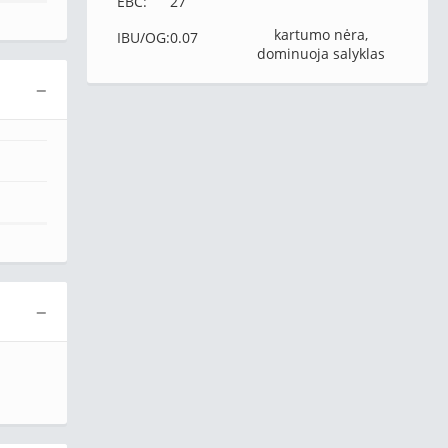
EBC:
27
kartumo nėra,
IBU/OG:
0.07
dominuoja salyklas
−
−