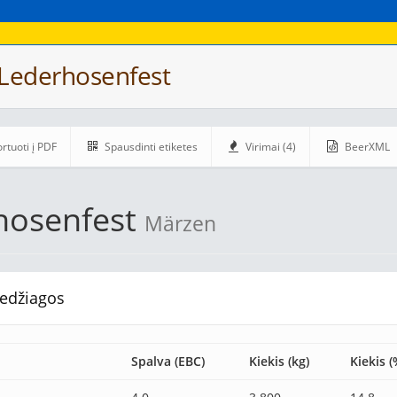
 Lederhosenfest
rtuoti į PDF
Spausdinti etiketes
Virimai (4)
BeerXML
hosenfest
Märzen
edžiagos
Spalva (EBC)
Kiekis (kg)
Kiekis (