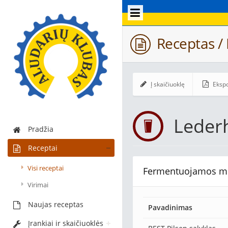
Receptas /
Į skaičiuoklę
Ekspo
Leder
Pradžia
Receptai
Visi receptai
Fermentuojamos m
Virimai
Naujas receptas
Pavadinimas
Įrankiai ir skaičiuoklės