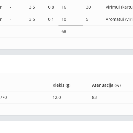
r
-
3.5
0.8
16
30
Virimui (kart
r
-
3.5
0.1
10
5
Aromatui (vir
68
Kiekis (g)
Atenuacija (%)
4/70
12.0
83