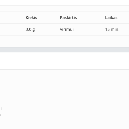
Kiekis
Paskirtis
Laikas
3.0 g
Virimui
15 min.
i
ut