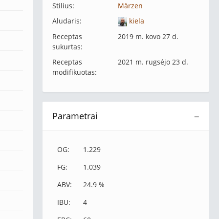
Stilius:
Märzen
Aludaris:
kiela
Receptas
2019 m. kovo 27 d.
sukurtas:
Receptas
2021 m. rugsėjo 23 d.
modifikuotas:
Parametrai
−
OG:
1.229
FG:
1.039
ABV:
24.9 %
IBU:
4