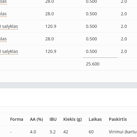
klas
28.0
0.500
2.0
klas
28.0
0.500
2.0
 salyklas
120.9
0.500
2.0
klas
28.0
0.500
2.0
 salyklas
120.9
0.500
2.0
25.600
Forma
AA (%)
IBU
Kiekis (g)
Laikas
Paskirtis
-
4.0
3.2
42
60
Virimui (kart