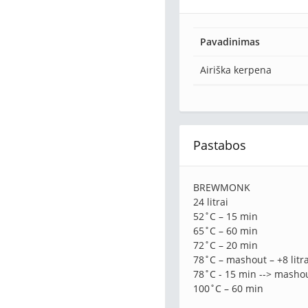
Pavadinimas
Airiška kerpena
Pastabos
BREWMONK
24 litrai
52˚C – 15 min
65˚C – 60 min
72˚C – 20 min
78˚C – mashout – +8 litra
78˚C - 15 min --> masho
100˚C – 60 min