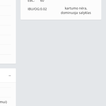
EBC:
60
kartumo nėra,
IBU/OG:
0.02
dominuoja salyklas
−
umui)