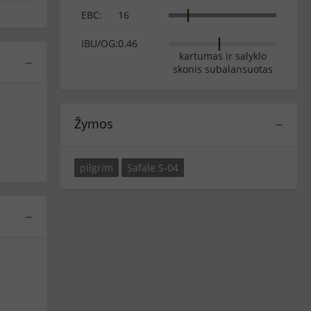
EBC:
16
IBU/OG:
0.46
kartumas ir salyklo
−
skonis subalansuotas
Žymos
−
pilgrim
Safale S-04
−