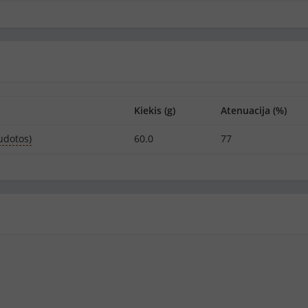
Kiekis (g)
Atenuacija (%)
audotos)
60.0
77