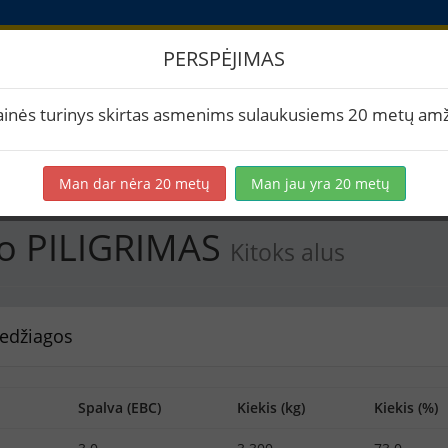
PERSPĖJIMAS
Erstikio PILIGRIMAS
ainės turinys skirtas asmenims sulaukusiems 20 metų amž
rtuoti į PDF
Spausdinti etiketes
Virimai (1)
BeerXML
Man dar nėra 20 metų
Man jau yra 20 metų
io PILIGRIMAS
Kitoks alus
edžiagos
Spalva (EBC)
Kiekis (kg)
Kiekis (%)