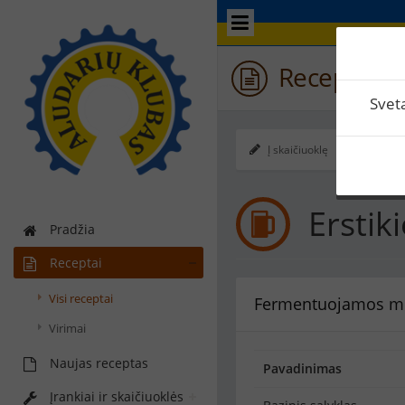
Receptas / 
Svet
Į skaičiuoklę
Ekspo
Erstik
Pradžia
Receptai
Visi receptai
Fermentuojamos m
Virimai
Naujas receptas
Pavadinimas
Įrankiai ir skaičiuoklės