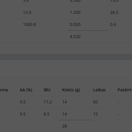
3.0
3.300
73.0
13.0
1.200
26.5
1000.8
0.020
0.4
4.520
orma
AA (%)
IBU
Kiekis (g)
Laikas
Paskirt
9.5
17.2
14
60
-
9.5
8.5
14
15
-
28