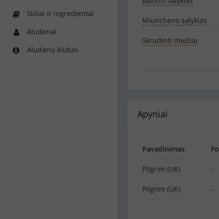
Bazinis salyklas
Stiliai ir ingredientai
Miuncheno salyklas
Aludariai
Skrudinti miežiai
Aludarių klubas
Apyniai
Pavadinimas
F
Pilgrim (UK)
-
Pilgrim (UK)
-