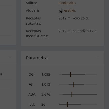
Stilius:
Kitoks alus
Aludaris:
erstikis
Receptas
2012 m. kovo 26 d.
sukurtas:
Receptas
2012 m. balandžio 17 d.
modifikuotas:
−
Parametrai
−
is
OG:
1.055
FG:
1.013
ABV:
5.6 %
IBU:
26