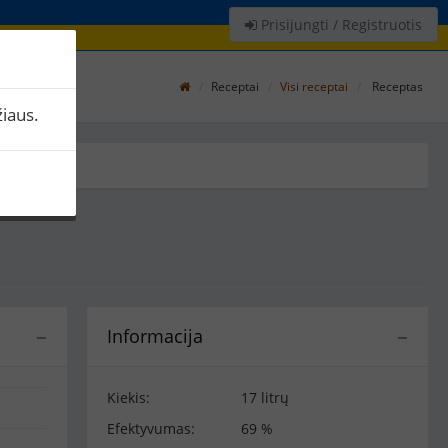
Prisijungti / Registruotis
Receptai
Visi receptai
Receptas
iaus.
Informacija
−
−
Kiekis:
17 litrų
Efektyvumas:
69 %