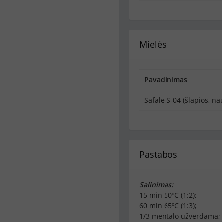
Mielės
Pavadinimas
Safale S-04 (šlapios, n
Pastabos
Salinimas:
15 min 50ºC (1:2);
60 min 65ºC (1:3);
1/3 mentalo užverdama;