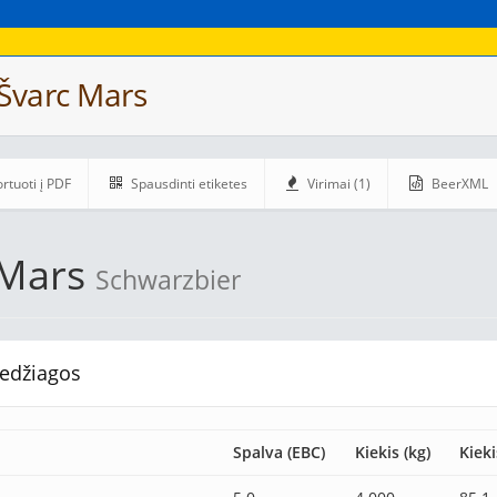
Švarc Mars
rtuoti į PDF
Spausdinti etiketes
Virimai (1)
BeerXML
 Mars
Schwarzbier
edžiagos
Spalva (EBC)
Kiekis (kg)
Kieki