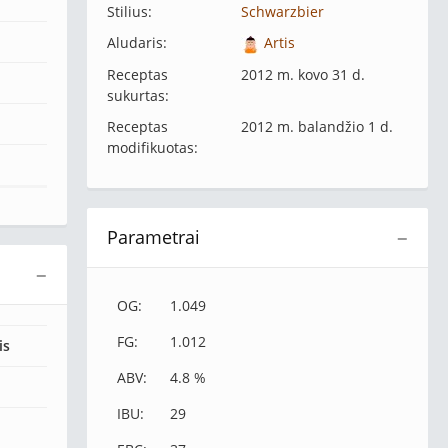
Stilius:
Schwarzbier
Aludaris:
Artis
Receptas
2012 m. kovo 31 d.
sukurtas:
Receptas
2012 m. balandžio 1 d.
modifikuotas:
Parametrai
−
−
OG:
1.049
FG:
1.012
is
ABV:
4.8 %
IBU:
29