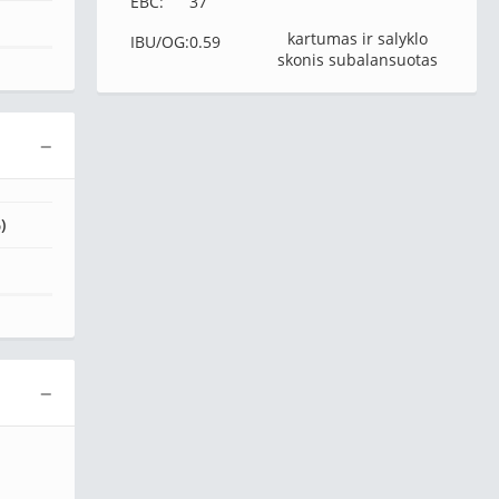
EBC:
37
kartumas ir salyklo
IBU/OG:
0.59
skonis subalansuotas
−
)
−