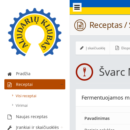
Receptas / 
Į skaičiuoklę
Ekspo
Švarc
Pradžia
Receptai
Visi receptai
Fermentuojamos m
Virimai
Naujas receptas
Pavadinimas
Įrankiai ir skaičiuoklės