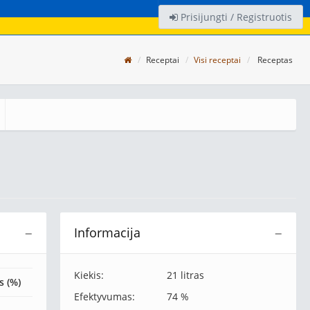
Prisijungti / Registruotis
Receptai
Visi receptai
Receptas
Informacija
−
−
Kiekis:
21 litras
s (%)
Efektyvumas:
74 %