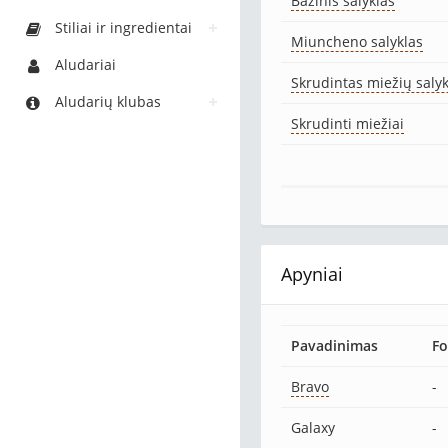
Bazinis salyklas
Stiliai ir ingredientai
Miuncheno salyklas
Aludariai
Skrudintas miežių saly
Aludarių klubas
Skrudinti miežiai
Apyniai
Pavadinimas
F
Bravo
-
Galaxy
-