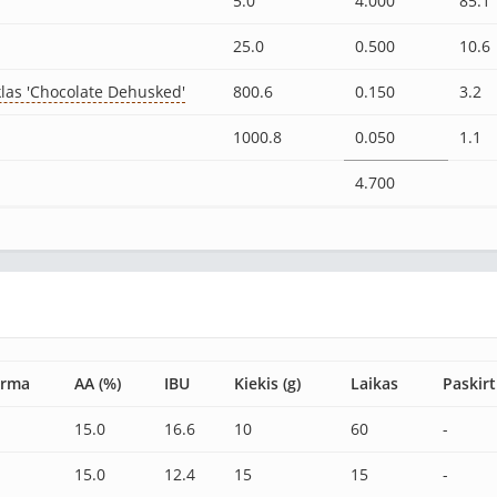
5.0
4.000
85.1
25.0
0.500
10.6
klas 'Chocolate Dehusked'
800.6
0.150
3.2
1000.8
0.050
1.1
4.700
orma
AA (%)
IBU
Kiekis (g)
Laikas
Paskirt
15.0
16.6
10
60
-
15.0
12.4
15
15
-