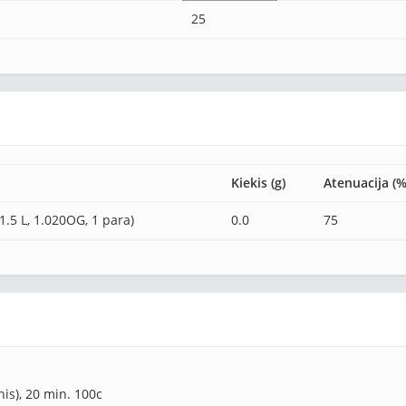
25
Kiekis (g)
Atenuacija (%
1.5 L, 1.020OG, 1 para)
0.0
75
nis), 20 min. 100c