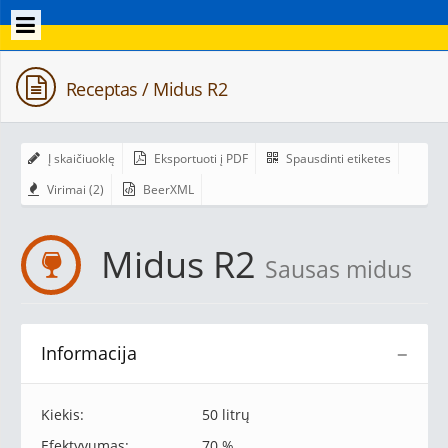
Receptas / Midus R2
Į skaičiuoklę
Eksportuoti į PDF
Spausdinti etiketes
Virimai (2)
BeerXML
Midus R2
Sausas midus
Informacija
−
Kiekis:
50 litrų
Efektyvumas:
70 %