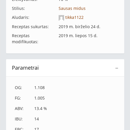
Stilius:
Sausas midus
Aludaris:
tikka1122
Receptas sukurtas:
2019 m. birželio 24 d.
Receptas
2019 m. liepos 15 d.
modifikuotas:
Parametrai
−
OG:
1.108
FG:
1.005
ABV:
13.4 %
IBU:
14
EBC:
17