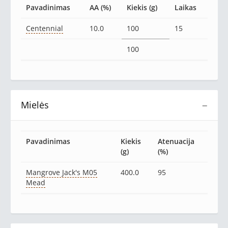
Pavadinimas
AA (%)
Kiekis (g)
Laikas
Centennial
10.0
100
15
100
Mielės
−
Pavadinimas
Kiekis
Atenuacija
(g)
(%)
Mangrove Jack's M05
400.0
95
Mead