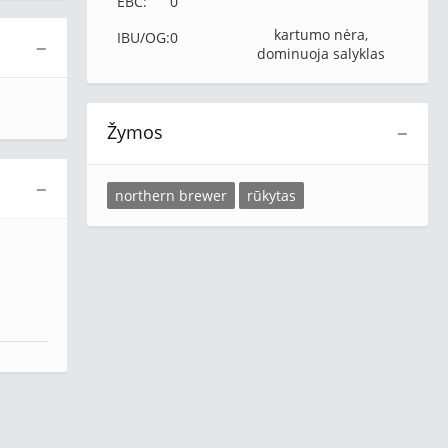
EBC:
0
kartumo nėra,
IBU/OG:
0
−
dominuoja salyklas
Žymos
−
−
northern brewer
rūkytas