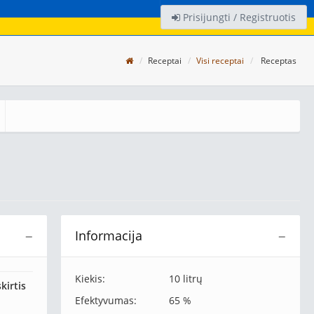
Prisijungti / Registruotis
Receptai
Visi receptai
Receptas
Informacija
−
−
Kiekis:
10 litrų
kirtis
Efektyvumas:
65 %