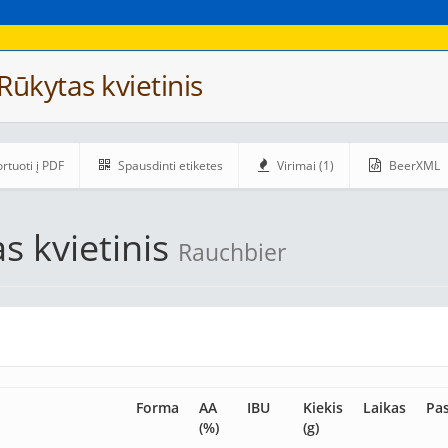
Rūkytas kvietinis
rtuoti į PDF
Spausdinti etiketes
Virimai (1)
BeerXML
s kvietinis
Rauchbier
Forma
AA
IBU
Kiekis
Laikas
Pas
(%)
(g)