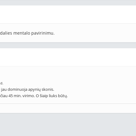
dalies mentalo pavirinimu.
 d.
i jau dominuoja apynių skonis.
iau 45 min. virimo. O šiaip liuks būtų.