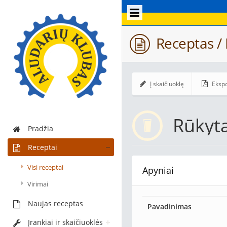
Receptas / 
Į skaičiuoklę
Ekspo
Rūkyta
Pradžia
Receptai
Visi receptai
Apyniai
Virimai
Naujas receptas
Pavadinimas
Įrankiai ir skaičiuoklės