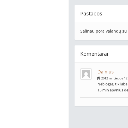
Pastabos
Salinau pora valandų su 
Komentarai
Dainius
2012 m. Liepos 12
Neblogas, tik laba
15 min apynius dėč