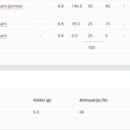
an) (pirmas
-
8.8
146.0
50
45
-
man)
-
8.8
39.5
25
15
-
man)
-
8.8
0.0
25
0
-
100
Kiekis (g)
Atenuacija (%)
6.0
66