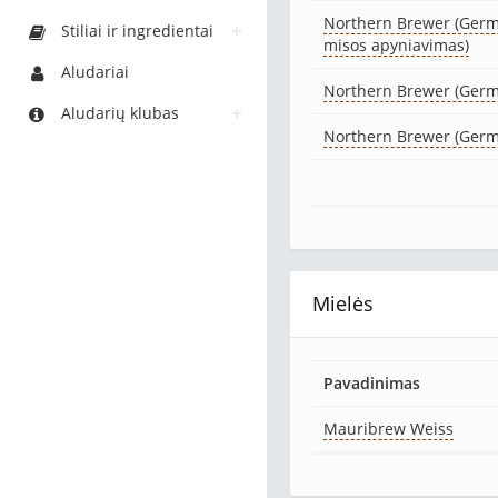
Northern Brewer (Germ
Stiliai ir ingredientai
misos apyniavimas)
Aludariai
Northern Brewer (Ger
Aludarių klubas
Northern Brewer (Ger
Mielės
Pavadinimas
Mauribrew Weiss