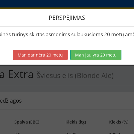
PERSPĖJIMAS
 Corona Extra
ainės turinys skirtas asmenims sulaukusiems 20 metų amž
rtuoti į PDF
Spausdinti etiketes
Virimai (1)
BeerXML
Man dar nėra 20 metų
Man jau yra 20 metų
a Extra
Šviesus elis (Blonde Ale)
edžiagos
Spalva (EBC)
Kiekis (kg)
Kiekis (%)