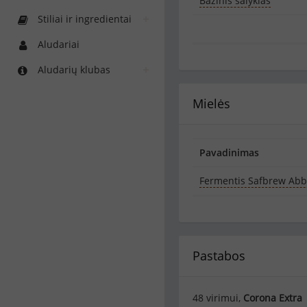
Bazinis salyklas
Stiliai ir ingredientai
Aludariai
Aludarių klubas
Mielės
Pavadinimas
Fermentis Safbrew Ab
Pastabos
48 virimui,
Corona Extra