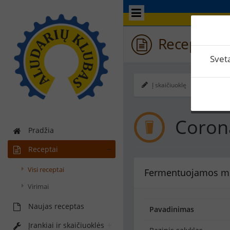
Receptas /
Svet
Į skaičiuoklę
Ekspo
Coron
Pradžia
Receptai
Visi receptai
Fermentuojamos m
Virimai
Naujas receptas
Pavadinimas
Įrankiai ir skaičiuoklės