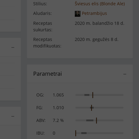
Stilius:
Šviesus elis (Blonde Ale)
Aludaris:
Petrambijus
Receptas
2020 m. balandžio 18 d.
sukurtas:
Receptas
2020 m. gegužės 8 d.
modifikuotas:
−
Parametrai
−
OG:
1.065
FG:
1.010
−
ABV:
7.2 %
IBU:
0