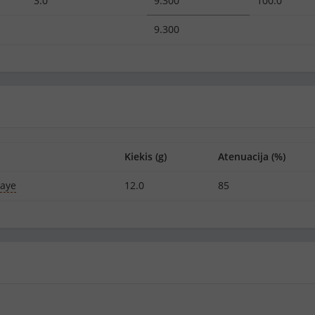
3.0
9.300
100.0
9.300
Kiekis (g)
Atenuacija (%)
baye
12.0
85