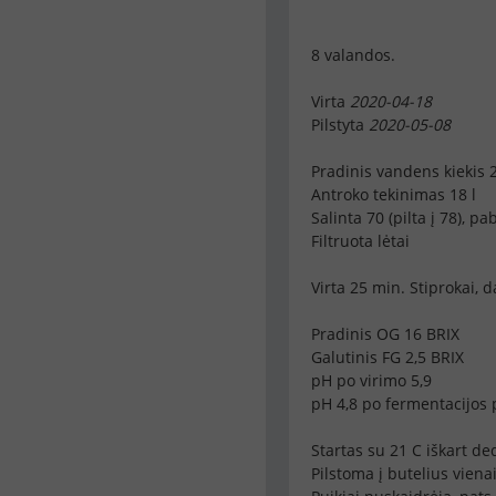
8 valandos.
Virta
2020-04-18
Pilstyta
2020-05-08
Pradinis vandens kiekis 2
Antroko tekinimas 18 l
Salinta 70 (pilta į 78), p
Filtruota lėtai
Virta 25 min. Stiprokai, 
Pradinis OG 16 BRIX
Galutinis FG 2,5 BRIX
pH po virimo 5,9
pH 4,8 po fermentacijos p
Startas su 21 C iškart de
Pilstoma į butelius vienai