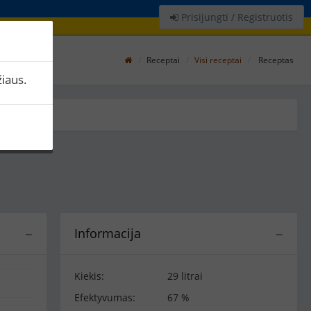
Prisijungti / Registruotis
Receptai
Visi receptai
Receptas
iaus.
Informacija
−
−
Kiekis:
29 litrai
Efektyvumas:
67 %