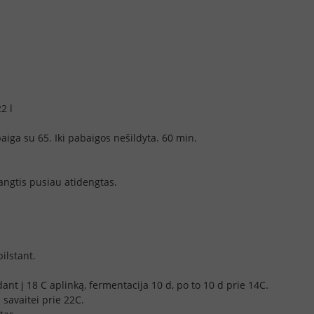
2 l
abaiga su 65. Iki pabaigos nešildyta. 60 min.
dangtis pusiau atidengtas.
ilstant.
dant į 18 C aplinką, fermentacija 10 d, po to 10 d prie 14C.
 savaitei prie 22C.