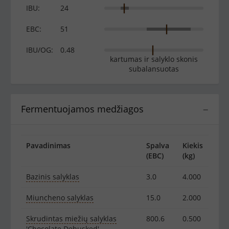
IBU:
24
EBC:
51
IBU/OG:
0.48
kartumas ir salyklo skonis
subalansuotas
Fermentuojamos medžiagos
−
Pavadinimas
Spalva
Kiekis
(EBC)
(kg)
Bazinis salyklas
3.0
4.000
Miuncheno salyklas
15.0
2.000
Skrudintas miežių salyklas
800.6
0.500
'Chocolate Dehusked'