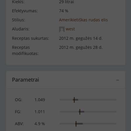
Kiekis:
29 litrai
Efektyvumas:
74 %
Stilius:
Amerikietiškas rudas elis
Aludaris:
west
Receptas sukurtas:
2012 m. gegužės 14 d.
Receptas
2012 m. gegužės 28 d.
modifikuotas:
Parametrai
−
OG:
1.049
FG:
1.011
ABV:
4.9 %