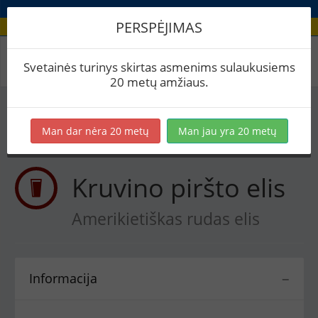
PERSPĖJIMAS
Receptas / Kruvino piršto elis
Svetainės turinys skirtas asmenims sulaukusiems
20 metų amžiaus.
Į skaičiuoklę
Eksportuoti į PDF
Spausdinti etiketes
Man dar nėra 20 metų
Man jau yra 20 metų
Virimai (1)
BeerXML
Kruvino piršto elis
Amerikietiškas rudas elis
Informacija
−