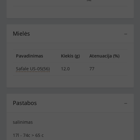
Mielės
−
Pavadinimas
Kiekis (g)
Atenuacija (%)
Safale US-05(56)
12.0
77
Pastabos
−
salinimas
17l - 74c > 65 c