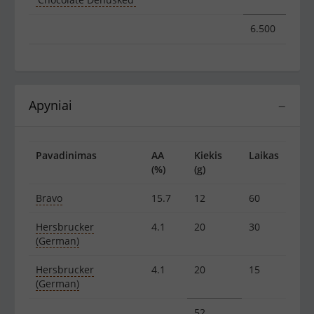
6.500
Apyniai
−
Pavadinimas
AA
Kiekis
Laikas
(%)
(g)
Bravo
15.7
12
60
Hersbrucker
4.1
20
30
(German)
Hersbrucker
4.1
20
15
(German)
52