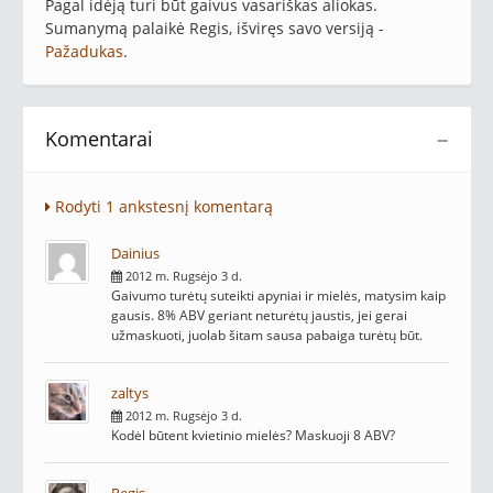
Pagal idėją turi būt gaivus vasariškas aliokas.
Sumanymą palaikė Regis, išviręs savo versiją -
Pažadukas
.
Komentarai
−
Rodyti 1 ankstesnį komentarą
Dainius
2012 m. Rugsėjo 3 d.
Gaivumo turėtų suteikti apyniai ir mielės, matysim kaip
gausis. 8% ABV geriant neturėtų jaustis, jei gerai
užmaskuoti, juolab šitam sausa pabaiga turėtų būt.
zaltys
2012 m. Rugsėjo 3 d.
Kodėl būtent kvietinio mielės? Maskuoji 8 ABV?
Regis