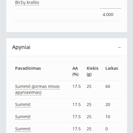
Biržų krašto
4.000
Apyniai
−
Pavadinimas
AA
Kiekis
Laikas
(%)
(g)
Summit (pirmas misos
17.5
25
60
apyniavimas)
Summit
17.5
25
20
Summit
17.5
25
10
Summit
17.5
25
0