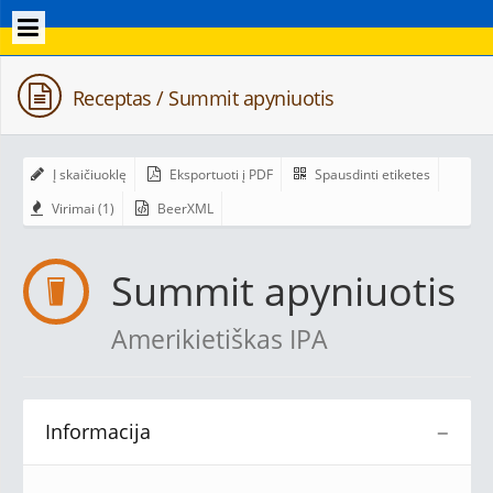
Receptas / Summit apyniuotis
Į skaičiuoklę
Eksportuoti į PDF
Spausdinti etiketes
Virimai (1)
BeerXML
Summit apyniuotis
Amerikietiškas IPA
Informacija
−