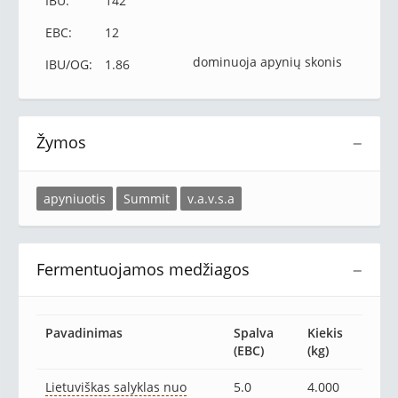
IBU:
142
EBC:
12
dominuoja apynių skonis
IBU/OG:
1.86
Žymos
−
apyniuotis
Summit
v.a.v.s.a
Fermentuojamos medžiagos
−
Pavadinimas
Spalva
Kiekis
(EBC)
(kg)
Lietuviškas salyklas nuo
5.0
4.000