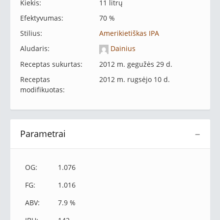
Kiekis:
11 litrų
Efektyvumas:
70 %
Stilius:
Amerikietiškas IPA
Aludaris:
Dainius
Receptas sukurtas:
2012 m. gegužės 29 d.
Receptas
2012 m. rugsėjo 10 d.
modifikuotas:
Parametrai
−
OG:
1.076
FG:
1.016
ABV:
7.9 %