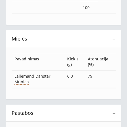
100
Mielės
−
Pavadinimas
Kiekis
Atenuacija
(g)
(%)
Lallemand Danstar
6.0
79
Munich
Pastabos
−