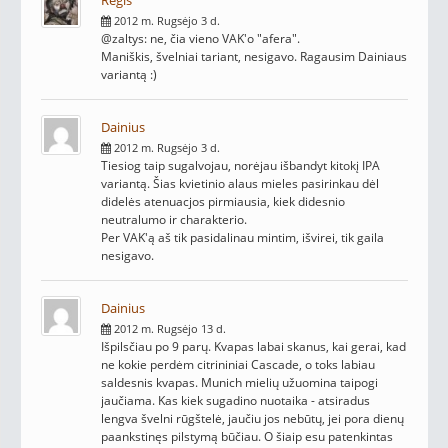
2012 m. Rugsėjo 3 d.
@zaltys: ne, čia vieno VAK'o "afera".
Maniškis, švelniai tariant, nesigavo. Ragausim Dainiaus
variantą :)
Dainius
2012 m. Rugsėjo 3 d.
Tiesiog taip sugalvojau, norėjau išbandyt kitokį IPA
variantą. Šias kvietinio alaus mieles pasirinkau dėl
didelės atenuacjos pirmiausia, kiek didesnio
neutralumo ir charakterio.
Per VAK'ą aš tik pasidalinau mintim, išvirei, tik gaila
nesigavo.
Dainius
2012 m. Rugsėjo 13 d.
Išpilsčiau po 9 parų. Kvapas labai skanus, kai gerai, kad
ne kokie perdėm citrininiai Cascade, o toks labiau
saldesnis kvapas. Munich mielių užuomina taipogi
jaučiama. Kas kiek sugadino nuotaika - atsiradus
lengva švelni rūgštelė, jaučiu jos nebūtų, jei pora dienų
paankstinęs pilstymą būčiau. O šiaip esu patenkintas