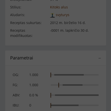
Stilius:
Kitoks alus
Aludaris:
svyturys
Receptas sukurtas:
2012 m. birželio 16 d.
Receptas
-0001 m. lapkričio 30 d.
modifikuotas:
Parametrai
−
OG:
1.000
FG:
1.000
ABV:
0.0 %
IBU:
0