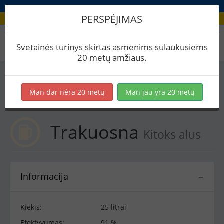
PERSPĖJIMAS
Receptas / Trakuosna
Svetainės turinys skirtas asmenims sulaukusiems
20 metų amžiaus.
Į skaičiuoklę
Eksportuoti į PDF
Spausdinti etiketes
Man dar nėra 20 metų
Man jau yra 20 metų
Virimai (1)
BeerXML
Trakuosna
Kitoks alus
Informacija
−
Kiekis:
25 litrai
Efektyvumas:
91 %