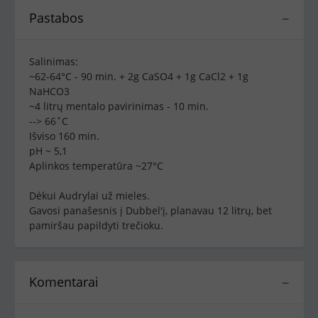
Pastabos
−
Salinimas:
~62-64°C - 90 min. + 2g CaSO4 + 1g CaCl2 + 1g
NaHCO3
~4 litrų mentalo pavirinimas - 10 min.
--> 66˚C
Išviso 160 min.
pH ~ 5,1
Aplinkos temperatūra ~27°C
Dėkui Audrylai už mieles.
Gavosi panašesnis į Dubbel'į, planavau 12 litrų, bet
pamiršau papildyti trečioku.
Komentarai
−