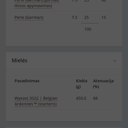
misos apyniavimas)
Perle (German)
7.5
25
15
100
Mielės
−
Pavadinimas
Kiekis
Atenuacija
(g)
(%)
Wyeast 3522 | Belgian
450.0
88
Ardennes™ (starteris)