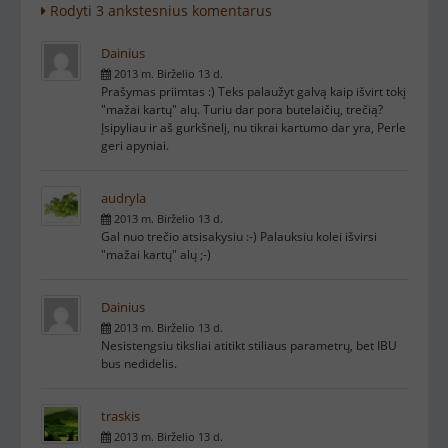
Rodyti 3 ankstesnius komentarus
Dainius
2013 m. Birželio 13 d.
Prašymas priimtas :) Teks palaužyt galvą kaip išvirt tokį
"mažai kartų" alų. Turiu dar pora butelaičių, trečią?
Įsipyliau ir aš gurkšnelį, nu tikrai kartumo dar yra, Perle
geri apyniai.
audryla
2013 m. Birželio 13 d.
Gal nuo trečio atsisakysiu :-) Palauksiu kolei išvirsi
"mažai kartų" alų ;-)
Dainius
2013 m. Birželio 13 d.
Nesistengsiu tiksliai atitikt stiliaus parametrų, bet IBU
bus nedidelis.
traskis
2013 m. Birželio 13 d.