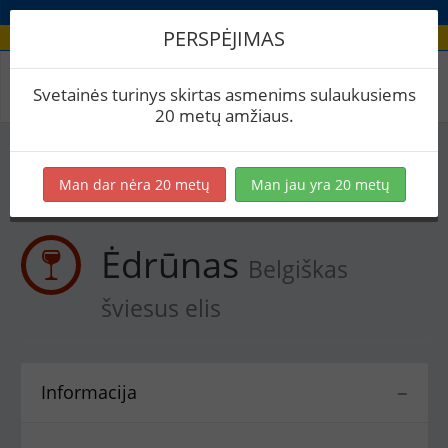
PERSPĖJIMAS
Receptas / Ėdrūnas
Svetainės turinys skirtas asmenims sulaukusiems
20 metų amžiaus.
Į skaičiuoklę
Eksportuoti į PDF
Spausdinti etiketes
Man dar nėra 20 metų
Man jau yra 20 metų
Virimai (1)
BeerXML
Ėdrūnas
Belgiškas
šviesus elis
Informacija
−