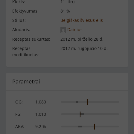
Kiekis:
11 litrų
Efektyvumas:
81 %
Stilius:
Belgiškas šviesus elis
Aludaris:
Dainius
Receptas sukurtas:
2012 m. birželio 28 d.
Receptas
2012 m. rugpjūčio 10 d.
modifikuotas:
Parametrai
−
OG:
1.080
FG:
1.010
ABV:
9.2 %