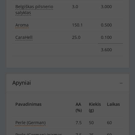
Belgiškas pilsnerio
3.0
3.000
salyklas
Aroma
150.1
0.500
CaraHell
25.0
0.100
3.600
Apyniai
−
Pavadinimas
AA
Kiekis
Laikas
(%)
(g)
Perle (German)
7.5
50
60
Perle (German) (pirmas
7.5
25
60