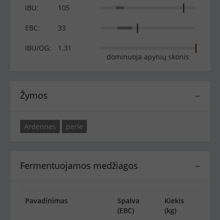
IBU:
105
EBC:
33
IBU/OG:
1.31
dominuoja apynių skonis
Žymos
−
Ardennes
perle
Fermentuojamos medžiagos
−
Pavadinimas
Spalva
Kiekis
(EBC)
(kg)