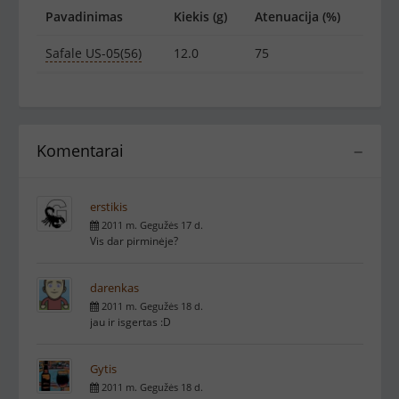
Pavadinimas
Kiekis (g)
Atenuacija (%)
Safale US-05(56)
12.0
75
Komentarai
−
erstikis
2011 m. Gegužės 17 d.
Vis dar pirminėje?
darenkas
2011 m. Gegužės 18 d.
jau ir isgertas :D
Gytis
2011 m. Gegužės 18 d.