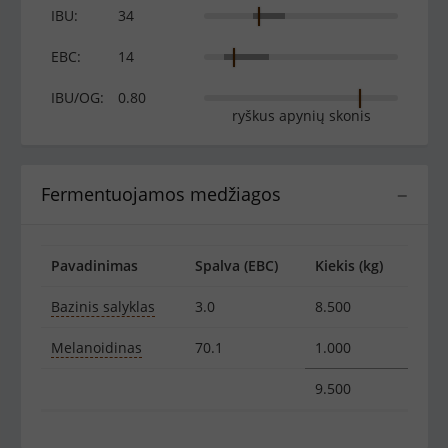
IBU:
34
EBC:
14
IBU/OG:
0.80
ryškus apynių skonis
Fermentuojamos medžiagos
−
Pavadinimas
Spalva (EBC)
Kiekis (kg)
Bazinis salyklas
3.0
8.500
Melanoidinas
70.1
1.000
9.500