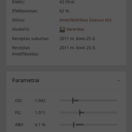
Kiekis:
42 litrai
Efektyvumas:
62 %
Stilius:
Amerikietiškas šviesus elis
Aludaris:
darenkas
Receptas sukurtas:
2011 m. kovo 25 d.
Receptas
2011 m. kovo 25 d.
modifikuotas:
Parametrai
−
OG:
1.042
FG:
1.011
ABV:
4.1 %