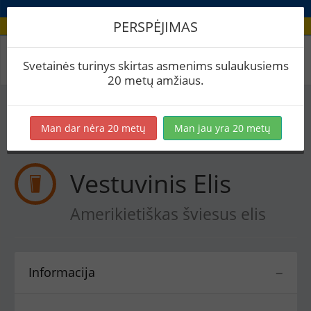
PERSPĖJIMAS
Receptas / Vestuvinis Elis
Svetainės turinys skirtas asmenims sulaukusiems
20 metų amžiaus.
Į skaičiuoklę
Eksportuoti į PDF
Spausdinti etiketes
Man dar nėra 20 metų
Man jau yra 20 metų
Virimai (1)
BeerXML
Vestuvinis Elis
Amerikietiškas šviesus elis
Informacija
−