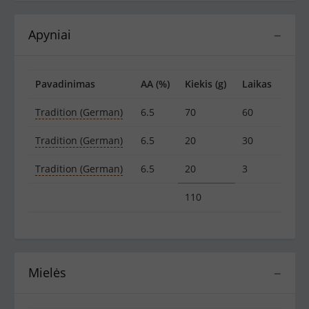
Apyniai
−
Pavadinimas
AA (%)
Kiekis (g)
Laikas
Tradition (German)
6.5
70
60
Tradition (German)
6.5
20
30
Tradition (German)
6.5
20
3
110
Mielės
−