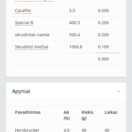
CaraPils
5.0
0.500
Special B
400.3
0.200
skrudintas namie
500.4
0.200
Skrudinti miežiai
1000.8
0.100
6.900
Apyniai
−
Pavadinimas
AA
Kiekis
Laikas
(%)
(g)
Hersbrucker
4.0
40
40