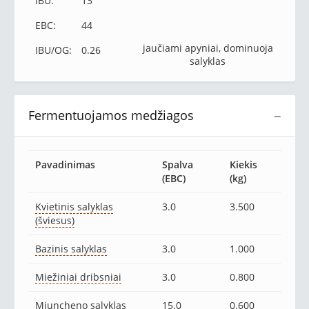
IBU:
13
EBC:
44
jaučiami apyniai, dominuoja
IBU/OG:
0.26
salyklas
Fermentuojamos medžiagos
−
Pavadinimas
Spalva
Kiekis
(EBC)
(kg)
Kvietinis salyklas
3.0
3.500
(šviesus)
Bazinis salyklas
3.0
1.000
Miežiniai dribsniai
3.0
0.800
Miuncheno salyklas
15.0
0.600