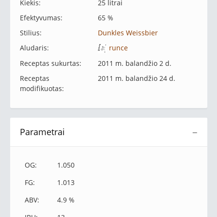
Kiekis:
25 litrai
Efektyvumas:
65 %
Stilius:
Dunkles Weissbier
Aludaris:
runce
Receptas sukurtas:
2011 m. balandžio 2 d.
Receptas
2011 m. balandžio 24 d.
modifikuotas:
Parametrai
−
OG:
1.050
FG:
1.013
ABV:
4.9 %