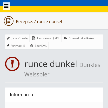
Receptas / runce dunkel
Į skaičiuoklę
Eksportuoti į PDF
Spausdinti etiketes
Virimai (1)
BeerXML
runce dunkel
Dunkles
Weissbier
Informacija
−