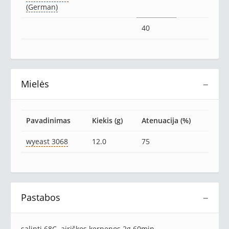
(German)
40
Mielės
−
Pavadinimas
Kiekis (g)
Atenuacija (%)
wyeast 3068
12.0
75
Pastabos
−
salinti 68C. airiškos kerpenos 2g 60min