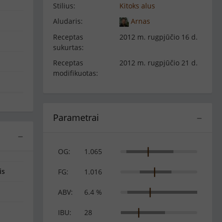
Stilius:
Kitoks alus
Aludaris:
Arnas
Receptas
2012 m. rugpjūčio 16 d.
sukurtas:
Receptas
2012 m. rugpjūčio 21 d.
modifikuotas:
Parametrai
−
−
OG:
1.065
is
FG:
1.016
ABV:
6.4 %
IBU:
28