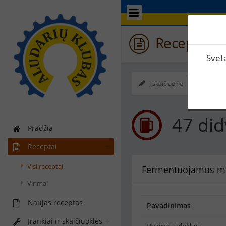
Receptas / 
Svet
Į skaičiuoklę
Ekspo
47 did
Pradžia
Receptai
Visi receptai
Fermentuojamos m
Virimai
Naujas receptas
Pavadinimas
Įrankiai ir skaičiuoklės