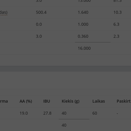
3.0
13.000
81.3
das)
500.4
1.640
10.3
0.0
1.000
6.3
3.0
0.360
2.3
16.000
orma
AA (%)
IBU
Kiekis (g)
Laikas
Paskirt
19.0
27.8
40
60
-
40