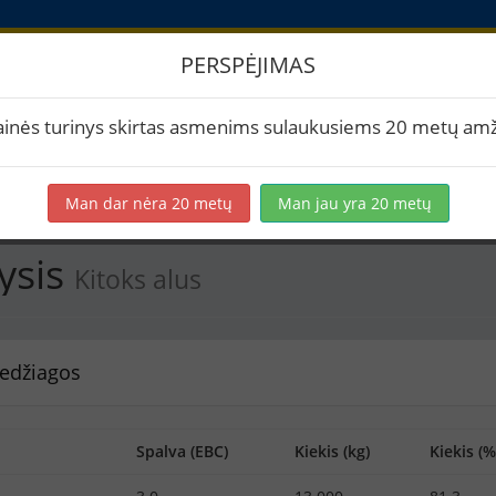
PERSPĖJIMAS
47 didysis
ainės turinys skirtas asmenims sulaukusiems 20 metų amž
rtuoti į PDF
Spausdinti etiketes
Virimai (1)
BeerXML
Man dar nėra 20 metų
Man jau yra 20 metų
ysis
Kitoks alus
edžiagos
Spalva (EBC)
Kiekis (kg)
Kiekis (%