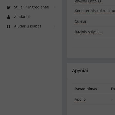
Bazinis salyklas
Stiliai ir ingredientai
Konditerinis cukrus (ru
Aludariai
Cukrus
Aludarių klubas
Bazinis salyklas
Apyniai
Pavadinimas
F
Apollo
-