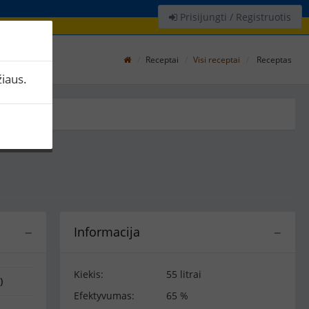
Prisijungti / Registruotis
Receptai
Visi receptai
Receptas
iaus.
Informacija
−
−
Kiekis:
55 litrai
)
Efektyvumas:
65 %