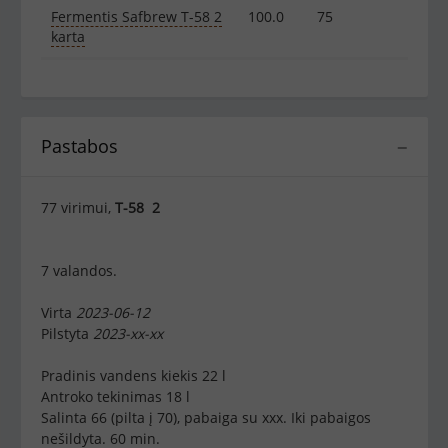
Fermentis Safbrew T-58 2
100.0
75
karta
Pastabos
−
77 virimui,
T-58 2
7 valandos.
Virta
2023-06-12
Pilstyta
2023-xx-xx
Pradinis vandens kiekis 22 l
Antroko tekinimas 18 l
Salinta 66 (pilta į 70), pabaiga su xxx. Iki pabaigos
nešildyta. 60 min.