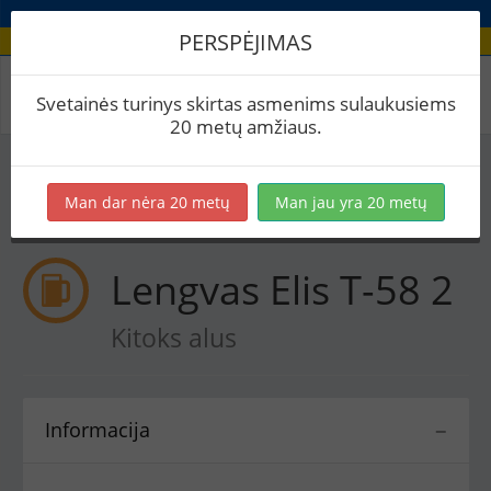
PERSPĖJIMAS
Receptas / Lengvas Elis T-58 2
Svetainės turinys skirtas asmenims sulaukusiems
20 metų amžiaus.
Į skaičiuoklę
Eksportuoti į PDF
Spausdinti etiketes
Man dar nėra 20 metų
Man jau yra 20 metų
Virimai (1)
BeerXML
Lengvas Elis T-58 2
Kitoks alus
Informacija
−