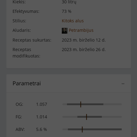
Kiekis:
30 litrų
Efektyvumas:
73 %
Stilius:
Kitoks alus
Aludaris:
Petrambijus
Receptas sukurtas:
2023 m. birželio 12 d.
Receptas
2023 m. birželio 26 d.
modifikuotas:
Parametrai
−
OG:
1.057
FG:
1.014
ABV:
5.6 %