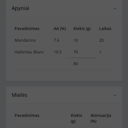
Apyniai
−
Pavadinimas
AA (%)
Kiekis (g)
Laikas
Mandarina
7.6
10
20
Hallertau Blanc
10.5
70
1
80
Mielės
−
Pavadinimas
Kiekis
Atenuacija
(g)
(%)