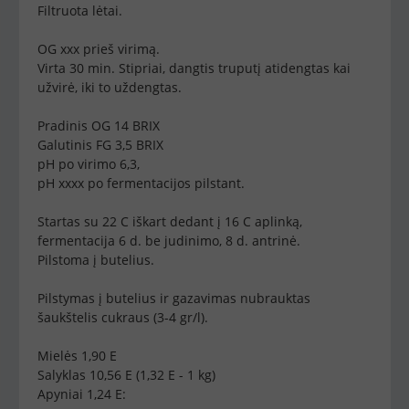
Filtruota lėtai.
OG xxx prieš virimą.
Virta 30 min. Stipriai, dangtis truputį atidengtas kai
užvirė, iki to uždengtas.
Pradinis OG 14 BRIX
Galutinis FG 3,5 BRIX
pH po virimo 6,3,
pH xxxx po fermentacijos pilstant.
Startas su 22 C iškart dedant į 16 C aplinką,
fermentacija 6 d. be judinimo, 8 d. antrinė.
Pilstoma į butelius.
Pilstymas į butelius ir gazavimas nubrauktas
šaukštelis cukraus (3-4 gr/l).
Mielės 1,90 E
Salyklas 10,56 E (1,32 E - 1 kg)
Apyniai 1,24 E: