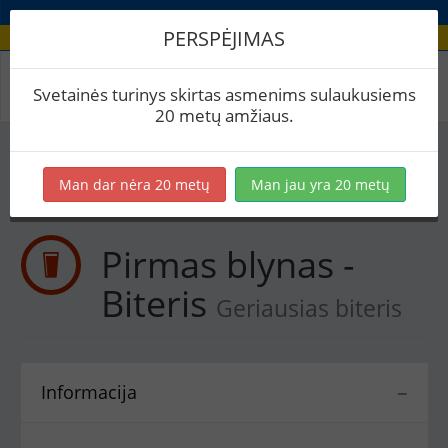
PERSPĖJIMAS
Receptas / Pirmas blynas - Biteris
Svetainės turinys skirtas asmenims sulaukusiems
20 metų amžiaus.
Į skaičiuoklę
Eksportuoti į PDF
Spausdinti etiketes
Man dar nėra 20 metų
Man jau yra 20 metų
Virimai (1)
BeerXML
Pirmas blynas -
Biteris
Geriausias biteris
Informacija
−