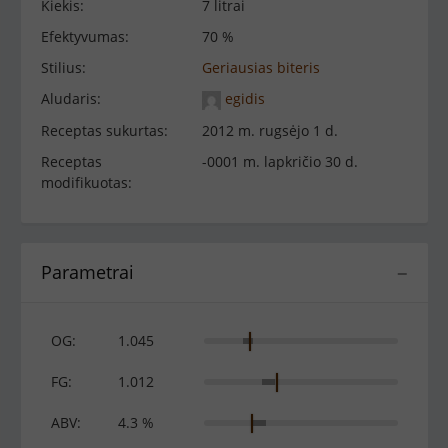
Kiekis:
7 litrai
Efektyvumas:
70 %
Stilius:
Geriausias biteris
Aludaris:
egidis
Receptas sukurtas:
2012 m. rugsėjo 1 d.
Receptas
-0001 m. lapkričio 30 d.
modifikuotas:
Parametrai
−
OG:
1.045
FG:
1.012
ABV:
4.3 %