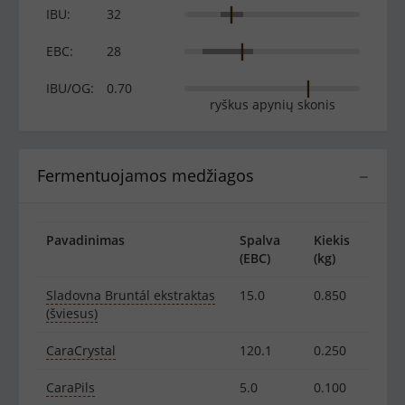
IBU:
32
EBC:
28
IBU/OG:
0.70
ryškus apynių skonis
Fermentuojamos medžiagos
−
Pavadinimas
Spalva
Kiekis
(EBC)
(kg)
Sladovna Bruntál ekstraktas
15.0
0.850
(šviesus)
CaraCrystal
120.1
0.250
CaraPils
5.0
0.100