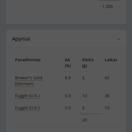
1.200
Apyniai
−
Pavadinimas
AA
Kiekis
Laikas
(%)
(g)
Brewer's Gold
8.8
5
60
(German)
Fuggle (U.K.)
5.0
10
30
Fuggle (U.K.)
5.0
5
10
20