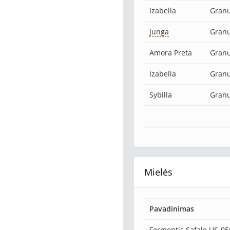
Izabella
Granu
Junga
Granu
Amora Preta
Granu
Izabella
Granu
Sybilla
Granu
Mielės
Pavadinimas
Fermentis Safale US-05