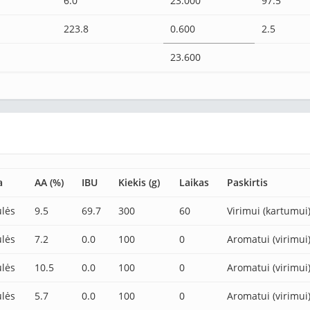
6.0
23.000
97.5
223.8
0.600
2.5
23.600
a
AA (%)
IBU
Kiekis (g)
Laikas
Paskirtis
lės
9.5
69.7
300
60
Virimui (kartumui
lės
7.2
0.0
100
0
Aromatui (virimui
lės
10.5
0.0
100
0
Aromatui (virimui
lės
5.7
0.0
100
0
Aromatui (virimui