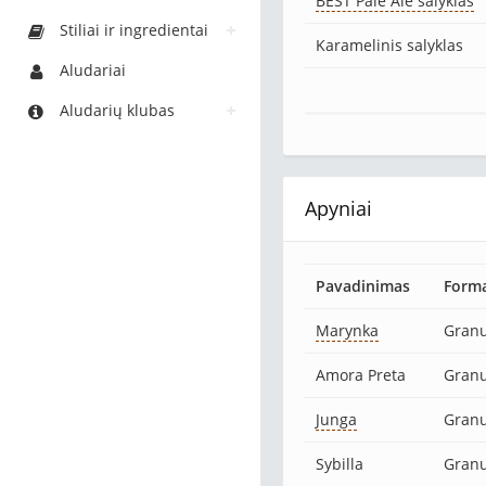
BEST Pale Ale salyklas
Stiliai ir ingredientai
Karamelinis salyklas
Aludariai
Aludarių klubas
Apyniai
Pavadinimas
Form
Marynka
Granu
Amora Preta
Granu
Junga
Granu
Sybilla
Granu