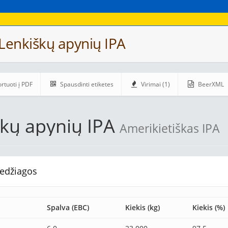
Lenkiškų apynių IPA
rtuoti į PDF
Spausdinti etiketes
Virimai (1)
BeerXML
škų apynių IPA
Amerikietiškas IPA
edžiagos
Spalva (EBC)
Kiekis (kg)
Kiekis (%)