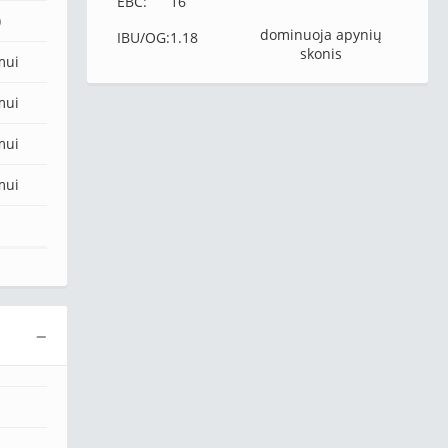
EBC:
16
)
dominuoja apynių
IBU/OG:
1.18
skonis
mui
mui
mui
mui
−