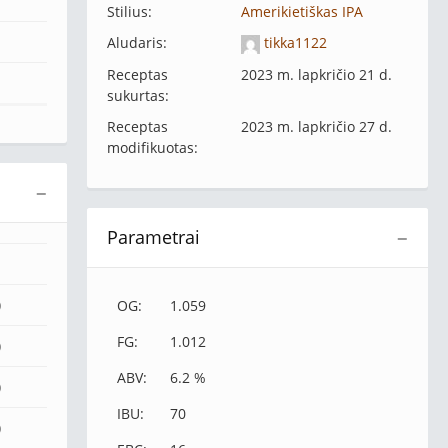
Stilius:
Amerikietiškas IPA
Aludaris:
tikka1122
Receptas
2023 m. lapkričio 21 d.
sukurtas:
Receptas
2023 m. lapkričio 27 d.
modifikuotas:
−
Parametrai
−
)
OG:
1.059
FG:
1.012
)
ABV:
6.2 %
)
IBU:
70
)