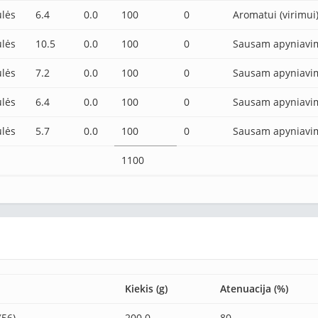
lės
6.4
0.0
100
0
Aromatui (virimui
lės
10.5
0.0
100
0
Sausam apyniavi
lės
7.2
0.0
100
0
Sausam apyniavi
lės
6.4
0.0
100
0
Sausam apyniavi
lės
5.7
0.0
100
0
Sausam apyniavi
1100
Kiekis (g)
Atenuacija (%)
(56)
200.0
80