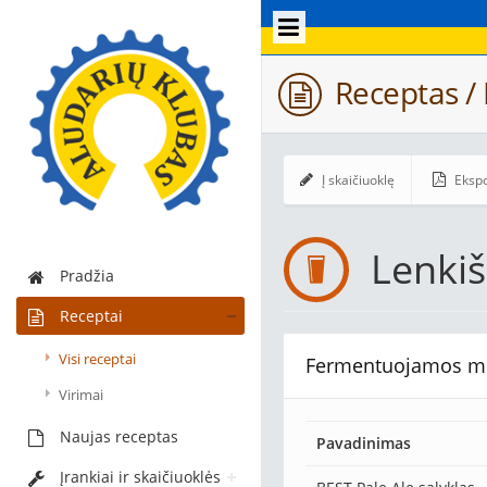
Receptas / 
Į skaičiuoklę
Ekspo
Lenki
Pradžia
Receptai
Visi receptai
Fermentuojamos m
Virimai
Naujas receptas
Pavadinimas
Įrankiai ir skaičiuoklės