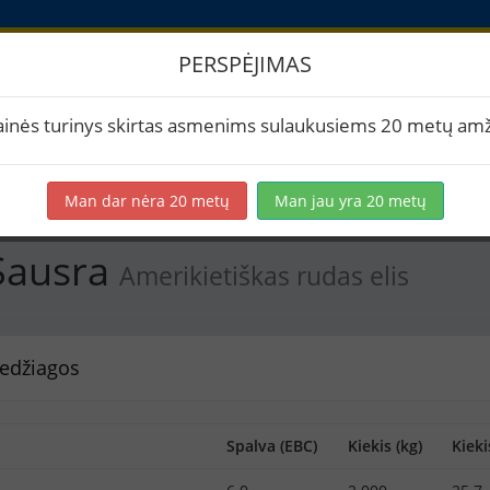
PERSPĖJIMAS
 2023 Sausra
ainės turinys skirtas asmenims sulaukusiems 20 metų amž
rtuoti į PDF
Spausdinti etiketes
Virimai (1)
BeerXML
Man dar nėra 20 metų
Man jau yra 20 metų
Sausra
Amerikietiškas rudas elis
edžiagos
Spalva (EBC)
Kiekis (kg)
Kieki