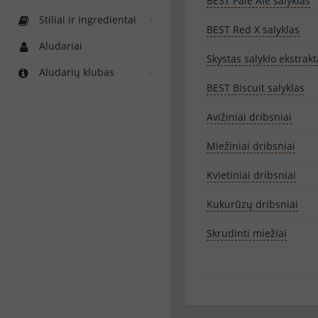
BEST Pale Ale salyklas
Stiliai ir ingredientai
BEST Red X salyklas
Aludariai
Skystas salyklo ekstrakt
Aludarių klubas
BEST Biscuit salyklas
Avižiniai dribsniai
Miežiniai dribsniai
Kvietiniai dribsniai
Kukurūzų dribsniai
Skrudinti miežiai