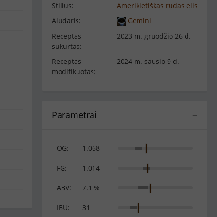
Stilius:
Amerikietiškas rudas elis
Aludaris:
Gemini
Receptas
2023 m. gruodžio 26 d.
sukurtas:
Receptas
2024 m. sausio 9 d.
modifikuotas:
Parametrai
−
OG:
1.068
FG:
1.014
ABV:
7.1 %
IBU:
31