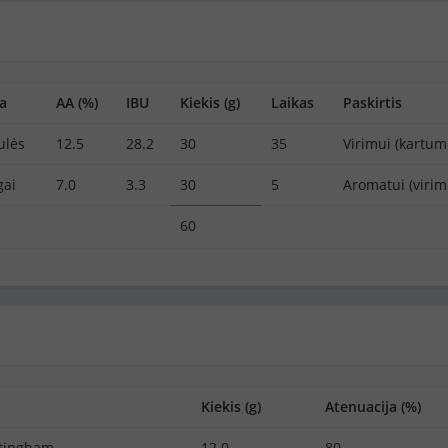
a
AA (%)
IBU
Kiekis (g)
Laikas
Paskirtis
ulės
12.5
28.2
30
35
Virimui (kartum
gai
7.0
3.3
30
5
Aromatui (virim
60
Kiekis (g)
Atenuacija (%)
ttingham
12.0
80