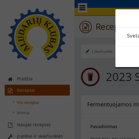
Receptas /
Svet
Į skaičiuoklę
Ekspo
2023 
Pradžia
Receptai
Visi receptai
Fermentuojamos m
Virimai
Naujas receptas
Pavadinimas
Įrankiai ir skaičiuoklės