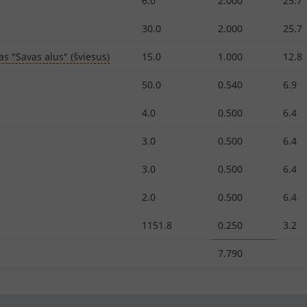
6.0
2.000
25.7
30.0
2.000
25.7
as "Savas alus" (šviesus)
15.0
1.000
12.8
50.0
0.540
6.9
4.0
0.500
6.4
3.0
0.500
6.4
3.0
0.500
6.4
2.0
0.500
6.4
1151.8
0.250
3.2
7.790