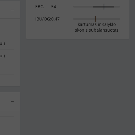
EBC:
54
−
IBU/OG:
0.47
kartumas ir salyklo
skonis subalansuotas
ui)
ui)
−