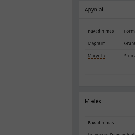
Apyniai
Pavadinimas
Form
Magnum
Gran
Marynka
Spur
Mielės
Pavadinimas
Lallemand Danstar No