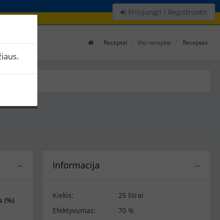
Prisijungti / Registruotis
Receptai
Visi receptai
Receptas
iaus.
Informacija
−
−
Kiekis:
25 litrai
s (%)
Efektyvumas:
70 %