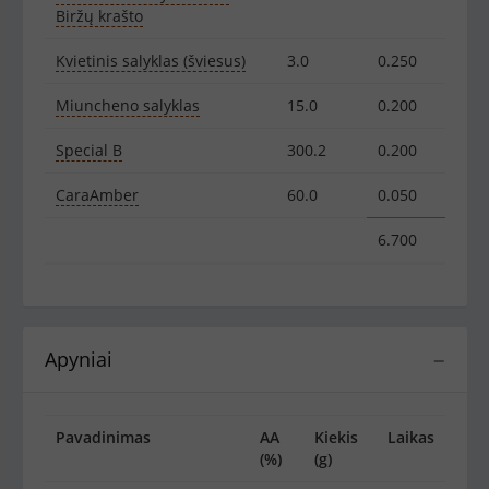
Biržų krašto
Kvietinis salyklas (šviesus)
3.0
0.250
Miuncheno salyklas
15.0
0.200
Special B
300.2
0.200
CaraAmber
60.0
0.050
6.700
Apyniai
−
Pavadinimas
AA
Kiekis
Laikas
(%)
(g)