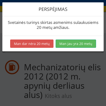
PERSPĖJIMAS
Receptas / Mechanizatorių elis 2012 (2012 m.
Svetainės turinys skirtas asmenims sulaukusiems
apynių derliaus alus)
20 metų amžiaus.
Į skaičiuoklę
Eksportuoti į PDF
Spausdinti etiketes
Man dar nėra 20 metų
Man jau yra 20 metų
Virimai (2)
BeerXML
Mechanizatorių elis
2012 (2012 m.
apynių derliaus
alus)
Kitoks alus