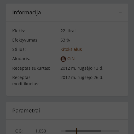
Informacija
−
Kiekis:
22 litrai
Efektyvumas:
53 %
Stilius:
Kitoks alus
Aludaris:
GiN
Receptas sukurtas:
2012 m. rugsėjo 13 d.
Receptas
2012 m. rugsėjo 26 d.
modifikuotas:
Parametrai
−
OG:
1.050