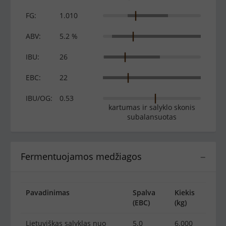
FG:
1.010
ABV:
5.2 %
IBU:
26
EBC:
22
IBU/OG:
0.53
kartumas ir salyklo skonis
subalansuotas
Fermentuojamos medžiagos
−
Pavadinimas
Spalva
Kiekis
(EBC)
(kg)
Lietuviškas salyklas nuo
5.0
6.000