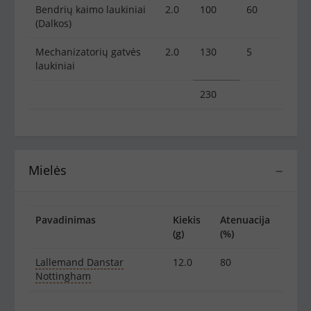
Bendrių kaimo laukiniai
2.0
100
60
(Dalkos)
Mechanizatorių gatvės
2.0
130
5
laukiniai
230
Mielės
−
Pavadinimas
Kiekis
Atenuacija
(g)
(%)
Lallemand Danstar
12.0
80
Nottingham