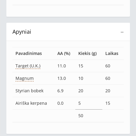
Apyniai
−
Pavadinimas
AA (%)
Kiekis (g)
Laikas
Target (U.K.)
11.0
15
60
Magnum
13.0
10
60
Styrian bobek
6.9
20
20
Airiška kerpena
0.0
5
15
50