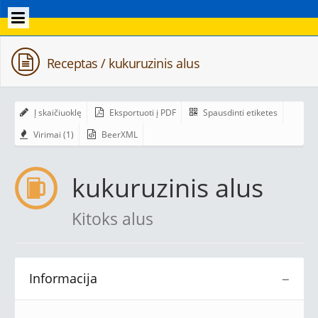
Receptas / kukuruzinis alus
Į skaičiuoklę
Eksportuoti į PDF
Spausdinti etiketes
Virimai (1)
BeerXML
kukuruzinis alus
Kitoks alus
Informacija
−