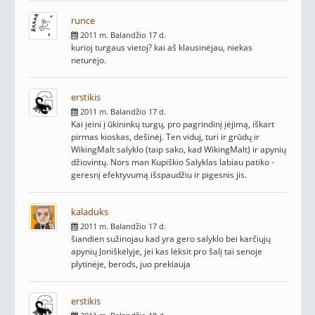
runce
2011 m. Balandžio 17 d.
kurioj turgaus vietoj? kai aš klausinėjau, niekas
neturėjo.
erstikis
2011 m. Balandžio 17 d.
Kai įeini į ūkininkų turgų, pro pagrindinį įėjimą, iškart
pirmas kioskas, dešinėj. Ten viduj, turi ir grūdų ir
WikingMalt salyklo (taip sako, kad WikingMalt) ir apynių
džiovintų. Nors man Kupiškio Salyklas labiau patiko -
geresnį efektyvumą išspaudžiu ir pigesnis jis.
kaladuks
2011 m. Balandžio 17 d.
šiandien sužinojau kad yra gero salyklo bei karčiųjų
apynių Joniškėlyje, jei kas lėksit pro šalį tai senoje
plytinėje, berods, juo prekiauja
erstikis