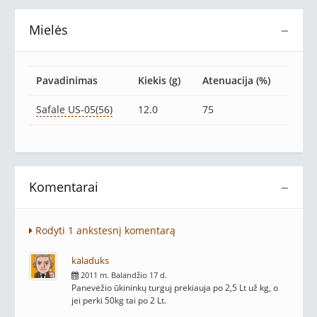
Mielės
−
Pavadinimas
Kiekis (g)
Atenuacija (%)
Safale US-05(56)
12.0
75
Komentarai
−
Rodyti 1 ankstesnį komentarą
kaladuks
2011 m. Balandžio 17 d.
Panevėžio ūkininkų turguj prekiauja po 2,5 Lt už kg, o
jei perki 50kg tai po 2 Lt.