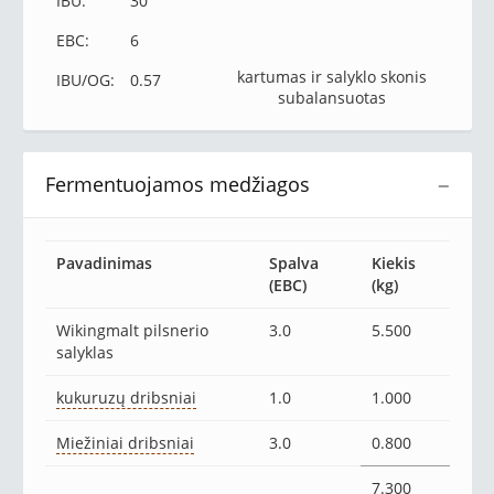
IBU:
30
EBC:
6
kartumas ir salyklo skonis
IBU/OG:
0.57
subalansuotas
Fermentuojamos medžiagos
−
Pavadinimas
Spalva
Kiekis
(EBC)
(kg)
Wikingmalt pilsnerio
3.0
5.500
salyklas
kukuruzų dribsniai
1.0
1.000
Miežiniai dribsniai
3.0
0.800
7.300