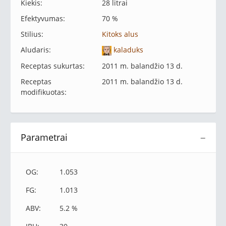
Kiekis:
28 litrai
Efektyvumas:
70 %
Stilius:
Kitoks alus
Aludaris:
kaladuks
Receptas sukurtas:
2011 m. balandžio 13 d.
Receptas
2011 m. balandžio 13 d.
modifikuotas:
Parametrai
−
OG:
1.053
FG:
1.013
ABV:
5.2 %