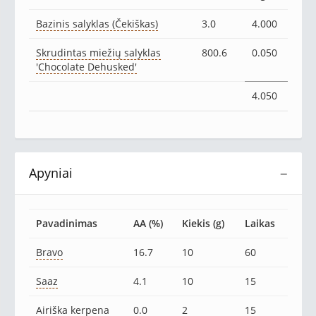
Bazinis salyklas (Čekiškas)
3.0
4.000
Skrudintas miežių salyklas
800.6
0.050
'Chocolate Dehusked'
4.050
Apyniai
−
Pavadinimas
AA (%)
Kiekis (g)
Laikas
Bravo
16.7
10
60
Saaz
4.1
10
15
Airiška kerpena
0.0
2
15