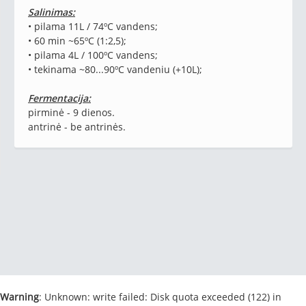
Salinimas:
• pilama 11L / 74ºC vandens;
• 60 min ~65ºC (1:2,5);
• pilama 4L / 100ºC vandens;
• tekinama ~80...90ºC vandeniu (+10L);
Fermentacija:
pirminė - 9 dienos.
antrinė - be antrinės.
Warning
: Unknown: write failed: Disk quota exceeded (122) in