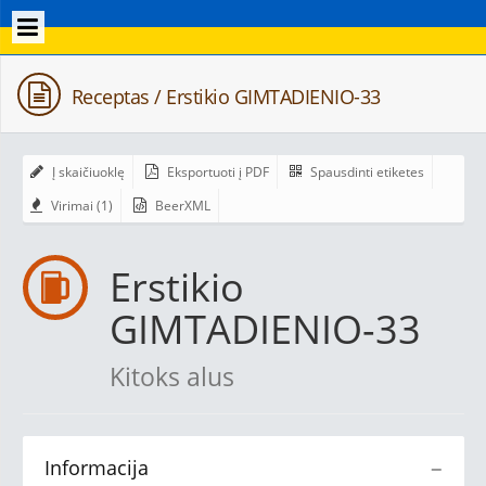
Receptas / Erstikio GIMTADIENIO-33
Į skaičiuoklę
Eksportuoti į PDF
Spausdinti etiketes
Virimai (1)
BeerXML
Erstikio
GIMTADIENIO-33
Kitoks alus
Informacija
−