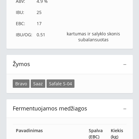
ABV:
4.9 %
IBU:
25
EBC:
17
kartumas ir salyklo skonis
IBU/OG:
0.51
subalansuotas
Žymos
−
Bravo
Saaz
Safale S-04
Fermentuojamos medžiagos
−
Pavadinimas
Spalva
Kiekis
(EBC)
(kg)