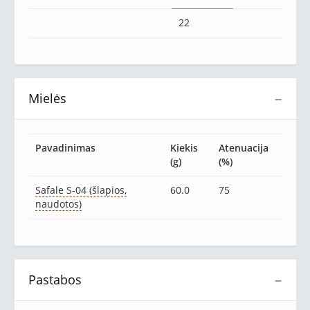
22
Mielės
−
Pavadinimas
Kiekis
Atenuacija
(g)
(%)
Safale S-04 (šlapios,
60.0
75
naudotos)
Pastabos
−