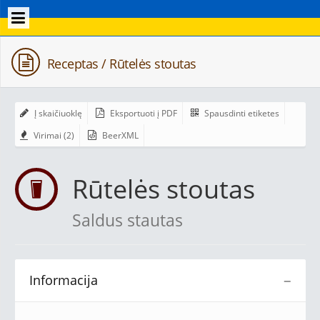
Receptas / Rūtelės stoutas
Į skaičiuoklę
Eksportuoti į PDF
Spausdinti etiketes
Virimai (2)
BeerXML
Rūtelės stoutas
Saldus stautas
Informacija
−