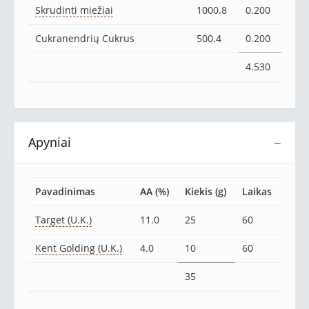
Skrudinti miežiai
1000.8
0.200
Cukranendrių Cukrus
500.4
0.200
4.530
Apyniai
−
Pavadinimas
AA (%)
Kiekis (g)
Laikas
Target (U.K.)
11.0
25
60
Kent Golding (U.K.)
4.0
10
60
35