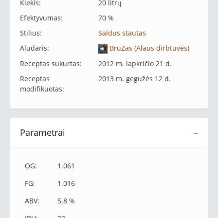
Kiekis:
20 litrų
Efektyvumas:
70 %
Stilius:
Saldus stautas
Aludaris:
BruZas (Alaus dirbtuvės)
Receptas sukurtas:
2012 m. lapkričio 21 d.
Receptas
2013 m. gegužės 12 d.
modifikuotas:
Parametrai
−
OG:
1.061
FG:
1.016
ABV:
5.8 %