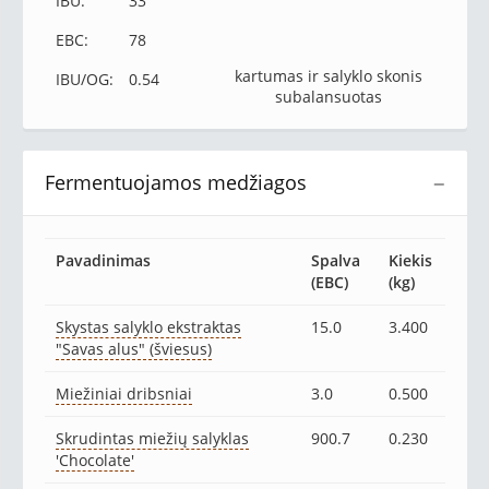
IBU:
33
EBC:
78
kartumas ir salyklo skonis
IBU/OG:
0.54
subalansuotas
Fermentuojamos medžiagos
−
Pavadinimas
Spalva
Kiekis
(EBC)
(kg)
Skystas salyklo ekstraktas
15.0
3.400
"Savas alus" (šviesus)
Miežiniai dribsniai
3.0
0.500
Skrudintas miežių salyklas
900.7
0.230
'Chocolate'