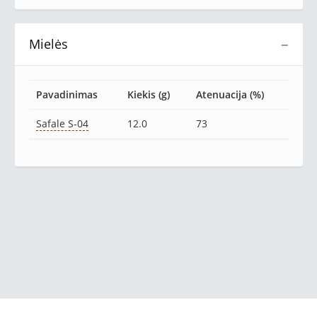
Mielės
−
Pavadinimas
Kiekis (g)
Atenuacija (%)
Safale S-04
12.0
73