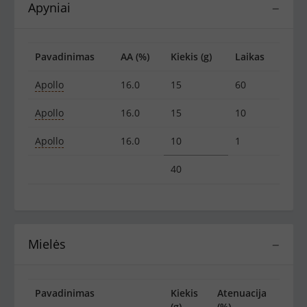
Apyniai
−
Pavadinimas
AA (%)
Kiekis (g)
Laikas
Apollo
16.0
15
60
Apollo
16.0
15
10
Apollo
16.0
10
1
40
Mielės
−
Pavadinimas
Kiekis
Atenuacija
(g)
(%)