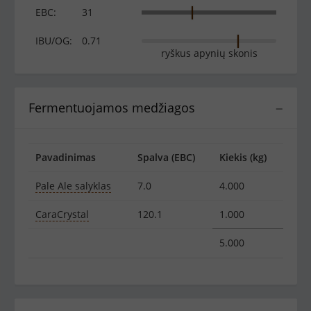
EBC:
31
IBU/OG:
0.71
ryškus apynių skonis
Fermentuojamos medžiagos
−
Pavadinimas
Spalva (EBC)
Kiekis (kg)
Pale Ale salyklas
7.0
4.000
CaraCrystal
120.1
1.000
5.000