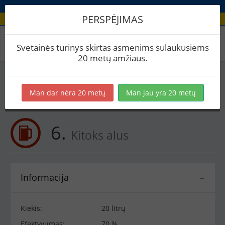
PERSPĖJIMAS
Receptas / 6.
Svetainės turinys skirtas asmenims sulaukusiems
20 metų amžiaus.
Į skaičiuoklę
Eksportuoti į PDF
Spausdinti etiketes
Man dar nėra 20 metų
Man jau yra 20 metų
Virimai (1)
BeerXML
6.
Kitoks alus
Informacija
−
Kiekis:
20 litrų
Efektyvumas:
70 %