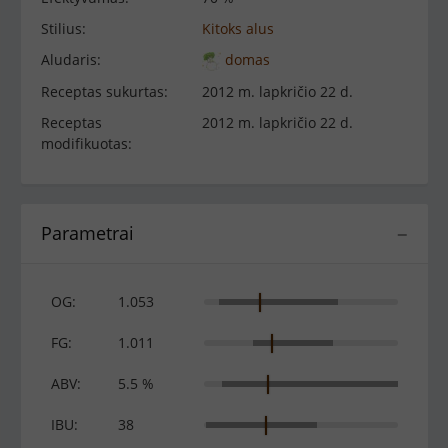
Stilius:
Kitoks alus
Aludaris:
domas
Receptas sukurtas:
2012 m. lapkričio 22 d.
Receptas
2012 m. lapkričio 22 d.
modifikuotas:
Parametrai
−
OG:
1.053
FG:
1.011
ABV:
5.5 %
IBU:
38