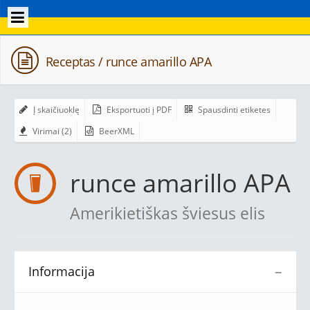
Receptas / runce amarillo APA
Į skaičiuoklę
Eksportuoti į PDF
Spausdinti etiketes
Virimai (2)
BeerXML
runce amarillo APA
Amerikietiškas šviesus elis
Informacija
−