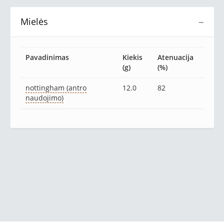
Mielės
−
Pavadinimas
Kiekis
Atenuacija
(g)
(%)
nottingham (antro
12.0
82
naudojimo)