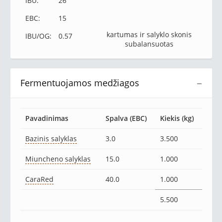
IBU:
26
EBC:
15
kartumas ir salyklo skonis
IBU/OG:
0.57
subalansuotas
Fermentuojamos medžiagos
−
Pavadinimas
Spalva (EBC)
Kiekis (kg)
Bazinis salyklas
3.0
3.500
Miuncheno salyklas
15.0
1.000
CaraRed
40.0
1.000
5.500