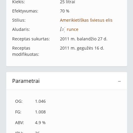
Kiekis:
25 litrai
Efektyvumas:
70 %
Stilius:
Amerikietiškas šviesus elis
Aludaris:
runce
Receptas sukurtas:
2011 m. balandžio 27 d.
Receptas
2011 m. gegužės 16 d.
modifikuotas:
Parametrai
−
OG:
1.046
FG:
1.008
ABV:
4.9 %