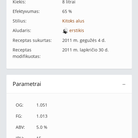
Kiekis:
8 litrai
Efektyvumas:
65 %
Stilius:
Kitoks alus
Aludaris:
erstikis
Receptas sukurtas:
2011 m. gegužės 4 d.
Receptas
2011 m. lapkričio 30 d.
modifikuotas:
Parametrai
−
OG:
1.051
FG:
1.013
ABV:
5.0 %