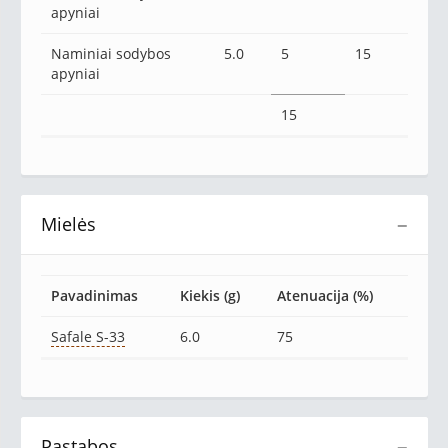
apyniai
Naminiai sodybos
5.0
5
15
apyniai
15
Mielės
−
Pavadinimas
Kiekis (g)
Atenuacija (%)
Safale S-33
6.0
75
Pastabos
−