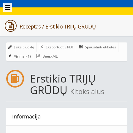
Receptas / Erstikio TRIJŲ GRŪDŲ
Į skaičiuoklę
Eksportuoti į PDF
Spausdinti etiketes
Virimai (1)
BeerXML
Erstikio TRIJŲ
GRŪDŲ
Kitoks alus
Informacija
−