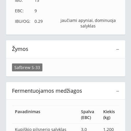
IBU:
15
EBC:
9
jaučiami apyniai, dominuoja
IBU/OG:
0.29
salyklas
Žymos
−
Safbrew S-33
Fermentuojamos medžiagos
−
Pavadinimas
Spalva
Kiekis
(EBC)
(kg)
Kupiškio pilsnerio salyklas
3.0
1.200