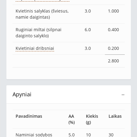
Kvietinis salyklas (šviesus,
3.0
1.000
namie daigintas)
Ruginiai miltai (silpnai
6.0
0.400
daiginto salyklo)
Kvietiniai dribsniai
3.0
0.200
2.800
Apyniai
−
Pavadinimas
AA
Kiekis
Laikas
(%)
(g)
Naminiai sodybos
5.0
10
30