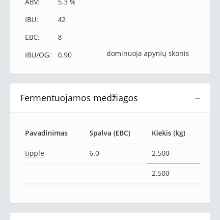
ABV:
5.3 %
IBU:
42
EBC:
8
dominuoja apynių skonis
IBU/OG:
0.90
Fermentuojamos medžiagos
−
Pavadinimas
Spalva (EBC)
Kiekis (kg)
tipple
6.0
2.500
2.500