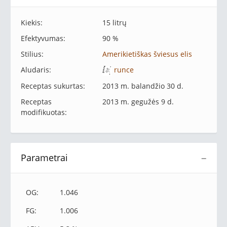
Kiekis:
15 litrų
Efektyvumas:
90 %
Stilius:
Amerikietiškas šviesus elis
Aludaris:
runce
Receptas sukurtas:
2013 m. balandžio 30 d.
Receptas
2013 m. gegužės 9 d.
modifikuotas:
Parametrai
−
OG:
1.046
FG:
1.006