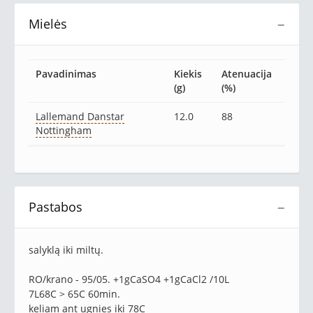
Mielės
−
Pavadinimas
Kiekis
Atenuacija
(g)
(%)
Lallemand Danstar
12.0
88
Nottingham
Pastabos
−
salyklą iki miltų.
RO/krano - 95/05. +1gCaSO4 +1gCaCl2 /10L
7L68C > 65C 60min.
keliam ant ugnies iki 78C