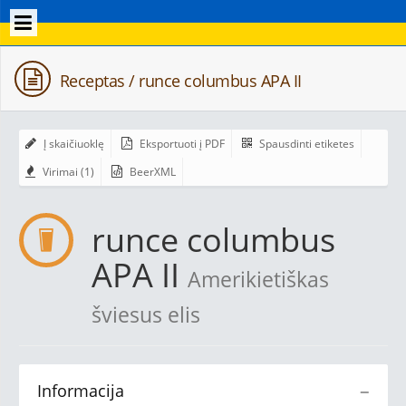
Receptas / runce columbus APA II
Į skaičiuoklę
Eksportuoti į PDF
Spausdinti etiketes
Virimai (1)
BeerXML
runce columbus
APA II
Amerikietiškas
šviesus elis
Informacija
−