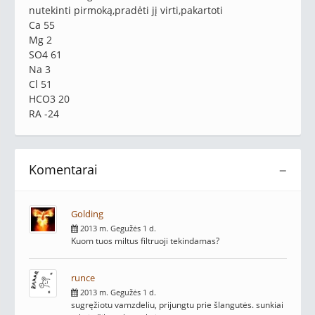
nutekinti pirmoką,pradėti jį virti,pakartoti
Ca 55
Mg 2
SO4 61
Na 3
Cl 51
HCO3 20
RA -24
Komentarai
−
Golding
2013 m. Gegužės 1 d.
Kuom tuos miltus filtruoji tekindamas?
runce
2013 m. Gegužės 1 d.
sugręžiotu vamzdeliu, prijungtu prie šlangutės. sunkiai