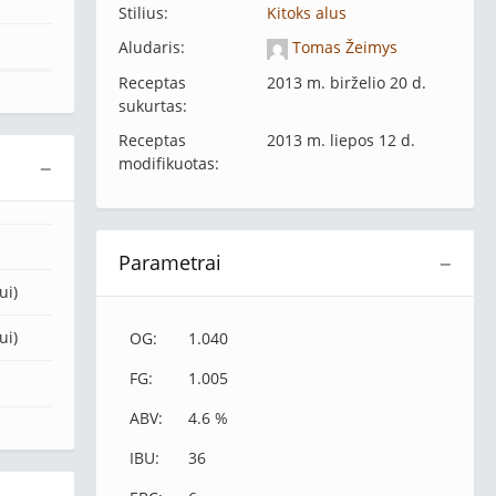
Stilius:
Kitoks alus
Aludaris:
Tomas Žeimys
Receptas
2013 m. birželio 20 d.
sukurtas:
Receptas
2013 m. liepos 12 d.
modifikuotas:
−
Parametrai
−
ui)
ui)
OG:
1.040
FG:
1.005
ABV:
4.6 %
IBU:
36