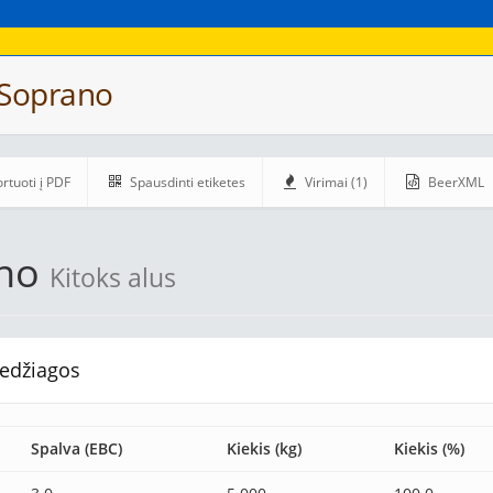
 Soprano
rtuoti į PDF
Spausdinti etiketes
Virimai (1)
BeerXML
ano
Kitoks alus
edžiagos
Spalva (EBC)
Kiekis (kg)
Kiekis (%)