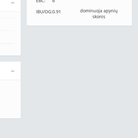
EBC:
6
−
dominuoja apynių
IBU/OG:
0.91
skonis
−