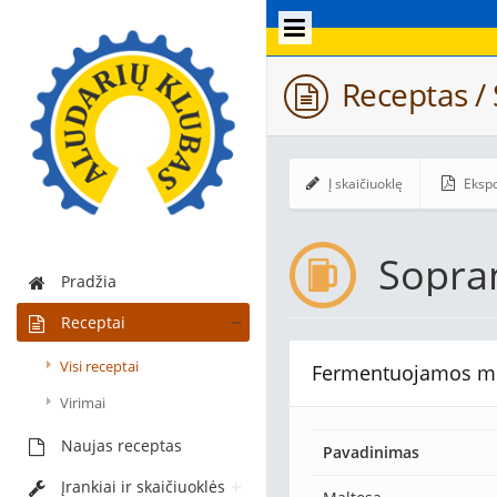
Receptas /
Į skaičiuoklę
Ekspo
Sopr
Pradžia
Receptai
Visi receptai
Fermentuojamos m
Virimai
Naujas receptas
Pavadinimas
Įrankiai ir skaičiuoklės