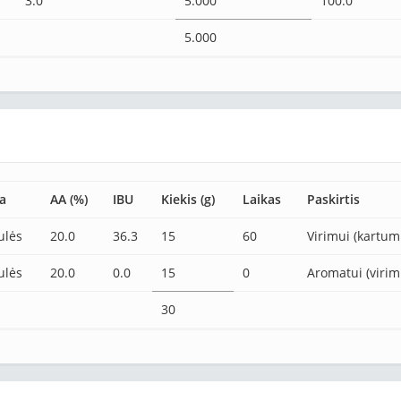
3.0
5.000
100.0
5.000
a
AA (%)
IBU
Kiekis (g)
Laikas
Paskirtis
ulės
20.0
36.3
15
60
Virimui (kartum
ulės
20.0
0.0
15
0
Aromatui (virim
30