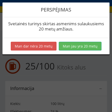
PERSPĖJIMAS
Receptas / 25/100
Svetainės turinys skirtas asmenims sulaukusiems
20 metų amžiaus.
Į skaičiuoklę
Eksportuoti į PDF
Spausdinti etiketes
Man dar nėra 20 metų
Man jau yra 20 metų
Virimai (1)
BeerXML
25/100
Kitoks alus
Informacija
−
Kiekis:
100 litrų
Efektyvumas:
74 %