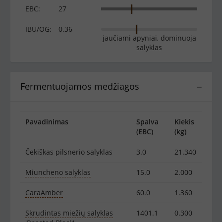
EBC:
27
IBU/OG:
0.36
jaučiami apyniai, dominuoja
salyklas
Fermentuojamos medžiagos
−
Pavadinimas
Spalva
Kiekis
(EBC)
(kg)
Čekiškas pilsnerio salyklas
3.0
21.340
Miuncheno salyklas
15.0
2.000
CaraAmber
60.0
1.360
Skrudintas miežių salyklas
1401.1
0.300