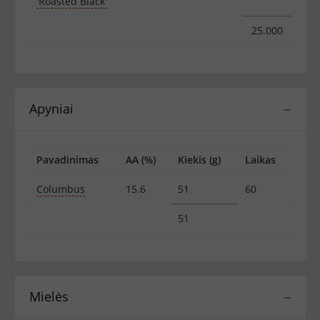
'Roasted Black'
25.000
Apyniai
−
Pavadinimas
AA (%)
Kiekis (g)
Laikas
Columbus
15.6
51
60
51
Mielės
−