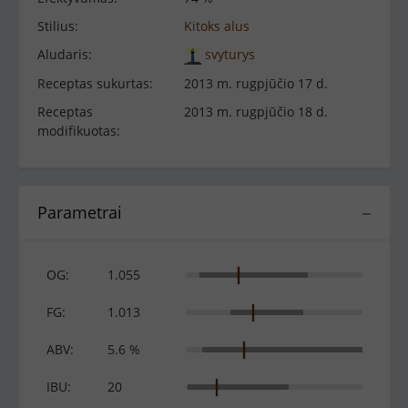
Stilius:
Kitoks alus
Aludaris:
svyturys
Receptas sukurtas:
2013 m. rugpjūčio 17 d.
Receptas
2013 m. rugpjūčio 18 d.
modifikuotas:
Parametrai
−
OG:
1.055
FG:
1.013
ABV:
5.6 %
IBU:
20