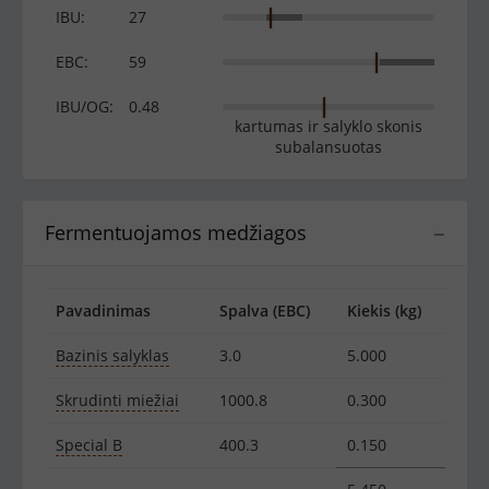
IBU:
27
EBC:
59
IBU/OG:
0.48
kartumas ir salyklo skonis
subalansuotas
Fermentuojamos medžiagos
−
Pavadinimas
Spalva (EBC)
Kiekis (kg)
Bazinis salyklas
3.0
5.000
Skrudinti miežiai
1000.8
0.300
Special B
400.3
0.150