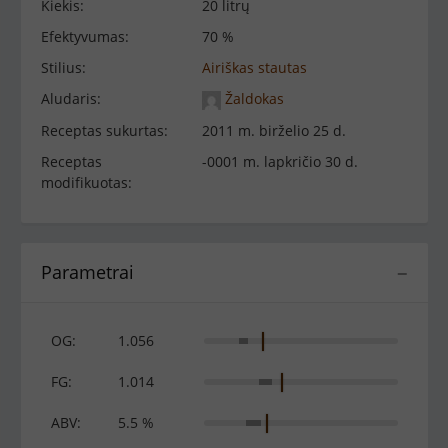
Kiekis:
20 litrų
Efektyvumas:
70 %
Stilius:
Airiškas stautas
Aludaris:
Žaldokas
Receptas sukurtas:
2011 m. birželio 25 d.
Receptas
-0001 m. lapkričio 30 d.
modifikuotas:
Parametrai
−
OG:
1.056
FG:
1.014
ABV:
5.5 %