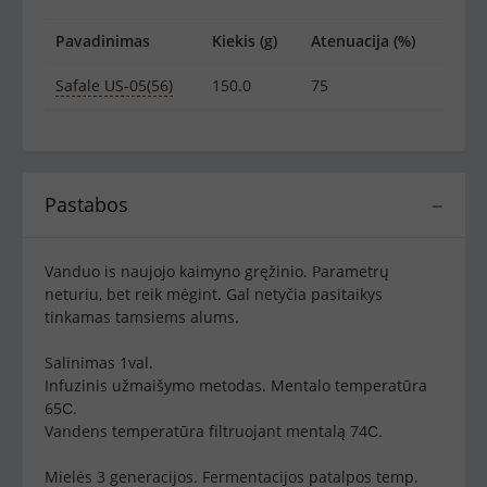
Pavadinimas
Kiekis (g)
Atenuacija (%)
Safale US-05(56)
150.0
75
Pastabos
−
Vanduo is naujojo kaimyno gręžinio. Parametrų
neturiu, bet reik mėgint. Gal netyčia pasitaikys
tinkamas tamsiems alums.
Salinimas 1val.
Infuzinis užmaišymo metodas. Mentalo temperatūra
65С.
Vandens temperatūra filtruojant mentalą 74С.
Mielės 3 generacijos. Fermentacijos patalpos temp.