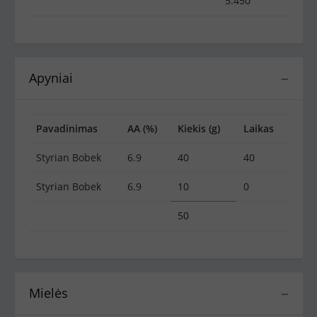
5.450
Apyniai
−
Pavadinimas
AA (%)
Kiekis (g)
Laikas
Styrian Bobek
6.9
40
40
Styrian Bobek
6.9
10
0
50
Mielės
−