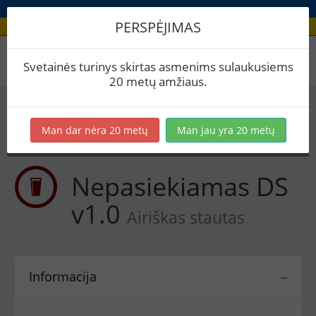
PERSPĖJIMAS
Receptas / Nepasiekiamas DS v1.0
Svetainės turinys skirtas asmenims sulaukusiems
20 metų amžiaus.
Į skaičiuoklę
Eksportuoti į PDF
Spausdinti etiketes
Man dar nėra 20 metų
Man jau yra 20 metų
Virimai (1)
BeerXML
Nepasiekiamas DS
v1.0
Airiškas stautas
Informacija
−