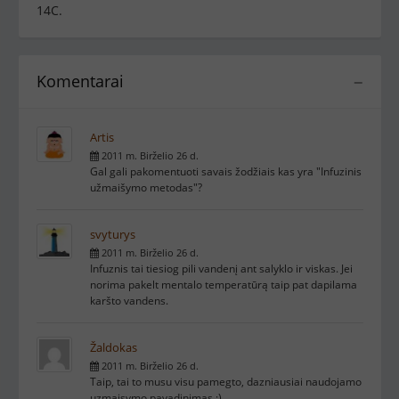
14C.
Komentarai
−
Artis
2011 m. Birželio 26 d.
Gal gali pakomentuoti savais žodžiais kas yra "Infuzinis
užmaišymo metodas"?
svyturys
2011 m. Birželio 26 d.
Infuznis tai tiesiog pili vandenį ant salyklo ir viskas. Jei
norima pakelt mentalo temperatūrą taip pat dapilama
karšto vandens.
Žaldokas
2011 m. Birželio 26 d.
Taip, tai to musu visu pamegto, dazniausiai naudojamo
uzmaisymo pavadinimas :)