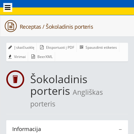
Receptas / Šokoladinis porteris
Į skaičiuoklę
Eksportuoti į PDF
Spausdinti etiketes
Virimai
BeerXML
Šokoladinis
porteris
Angliškas
porteris
Informacija
−