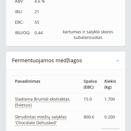
ABV:
4.6 %
IBU:
21
EBC:
55
kartumas ir salyklo skonis
IBU/OG:
0.44
subalansuotas
Fermentuojamos medžiagos
−
Pavadinimas
Spalva
Kiekis
(EBC)
(kg)
Sladovna Bruntál ekstraktas
15.0
1.700
(šviesus)
Skrudintas miežių salyklas
800.6
0.200
'Chocolate Dehusked'