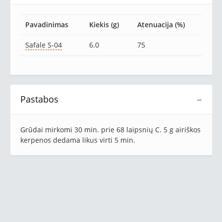
Pavadinimas
Kiekis (g)
Atenuacija (%)
Safale S-04
6.0
75
Pastabos
−
Grūdai mirkomi 30 min. prie 68 laipsnių C. 5 g airiškos
kerpenos dedama likus virti 5 min.