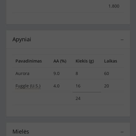
1.800
Apyniai
−
Pavadinimas
AA (%)
Kiekis (g)
Laikas
Aurora
9.0
8
60
Fuggle (U.S.)
4.0
16
20
24
Mielės
−