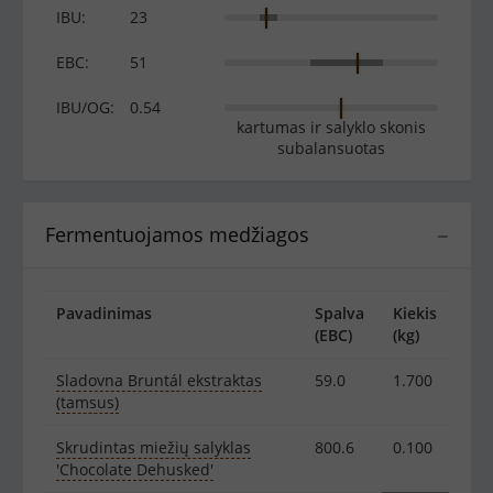
IBU:
23
EBC:
51
IBU/OG:
0.54
kartumas ir salyklo skonis
subalansuotas
Fermentuojamos medžiagos
−
Pavadinimas
Spalva
Kiekis
(EBC)
(kg)
Sladovna Bruntál ekstraktas
59.0
1.700
(tamsus)
Skrudintas miežių salyklas
800.6
0.100
'Chocolate Dehusked'