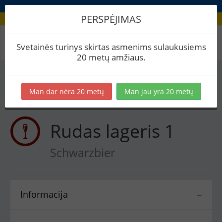
PERSPĖJIMAS
Receptas / Rudas lageris 1
Svetainės turinys skirtas asmenims sulaukusiems
20 metų amžiaus.
Į skaičiuoklę
Eksportuoti į PDF
Spausdinti etiketes
Man dar nėra 20 metų
Man jau yra 20 metų
Virimai
BeerXML
Rudas lageris 1
Schwarzbier
Informacija
−