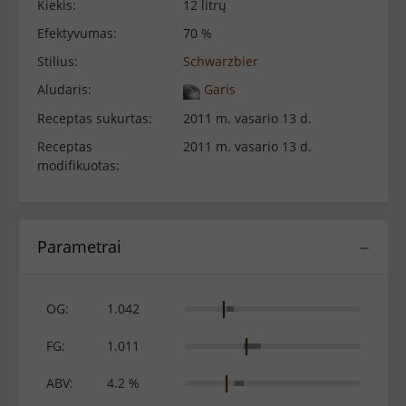
Kiekis:
12 litrų
Efektyvumas:
70 %
Stilius:
Schwarzbier
Aludaris:
Garis
Receptas sukurtas:
2011 m. vasario 13 d.
Receptas
2011 m. vasario 13 d.
modifikuotas:
Parametrai
−
OG:
1.042
FG:
1.011
ABV:
4.2 %